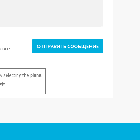
а все
 selecting the
plane
.