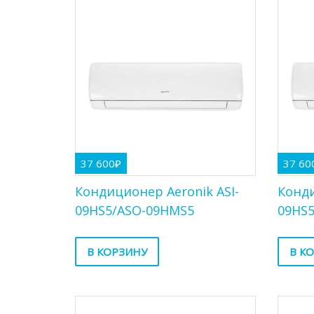
37 600
₽
37 60
Кондиционер Aeronik ASI-
Конди
09HS5/ASO-09HMS5
09HS
В КОРЗИНУ
В К