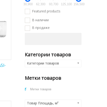
30,900
62,300
93,700
125,100
156,500
Featured products
В наличии
В продаже
Категории товаров
Категории товаров
SI-
Метки товаров
Товар Площадь, м²