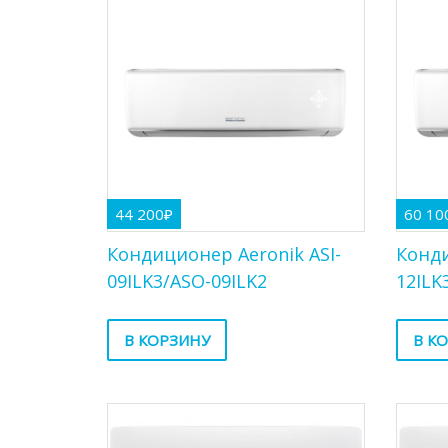
44 200
₽
60 10
Кондиционер Aeronik ASI-
Конди
09ILK3/ASO-09ILK2
12ILK
В КОРЗИНУ
В К