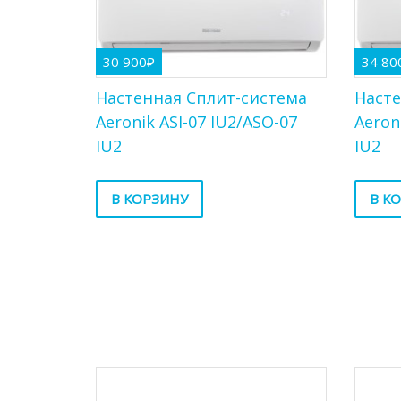
30 900
₽
34 80
Настенная Сплит-система
Насте
Aeronik ASI-07 IU2/ASO-07
Aeron
IU2
IU2
В КОРЗИНУ
В К