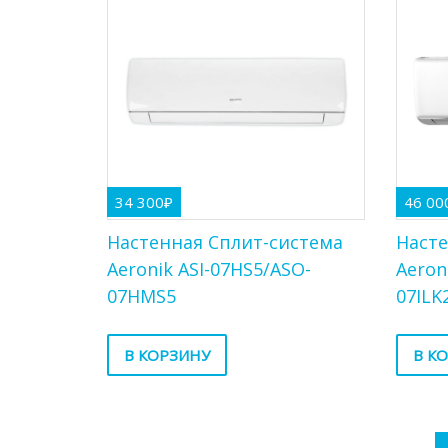
34 300
₽
46 00
Настенная Сплит-система
Насте
Aeronik ASI-07HS5/ASO-
Aeron
07HMS5
07ILK
В КОРЗИНУ
В К