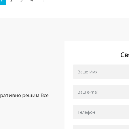
1
2
3
4
→
Св
еративно решим Все