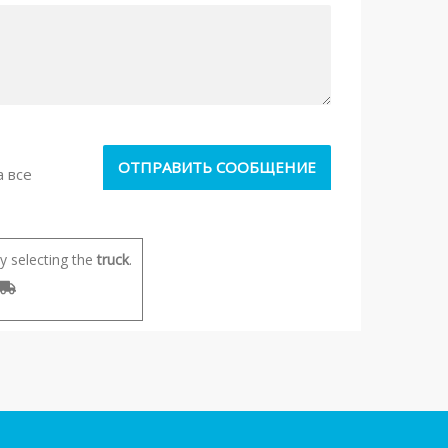
а все
 selecting the
truck
.