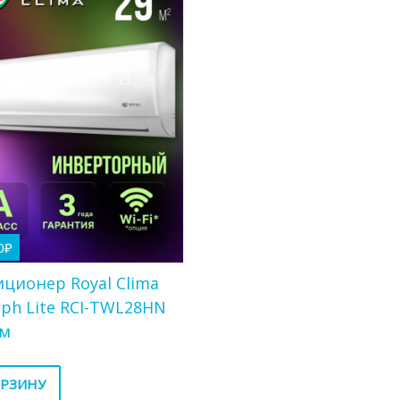
0
₽
ционер Royal Clima
ph Lite RCI-TWL28HN
.м
ОРЗИНУ