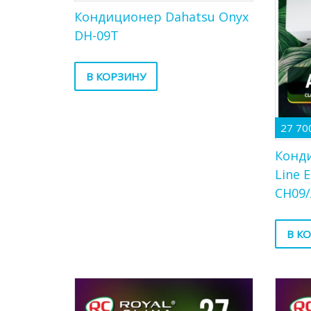
Кондиционер Dahatsu Onyx
DH-09T
В КОРЗИНУ
27 70
Конди
Line 
CH09/
В К