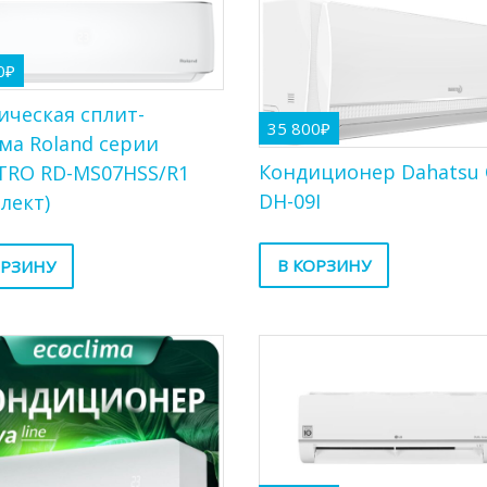
0
₽
ическая сплит-
35 800
₽
ма Roland серии
Кондиционер Dahatsu 
TRO RD-MS07HSS/R1
DH-09I
лект)
В КОРЗИНУ
ОРЗИНУ