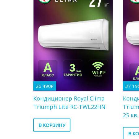
26 490
₽
37 19
Кондиционер Royal Clima
Конди
Triumph Lite RC-TWL22HN
Trium
25 кв
В КОРЗИНУ
В К