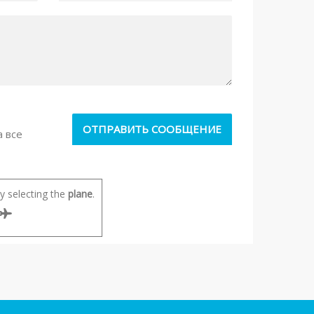
а все
 selecting the
plane
.