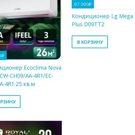
67 000
₽
Кондиционер Lg Mega 
Plus D09TT2
В КОРЗИНУ
0
₽
ционер Ecoclima Nova
ECW-СH09/AA-4R1/EC-
A-4R1 25 кв.м
ОРЗИНУ