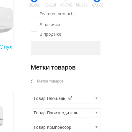
26,490
36,618
46,745
56,873
67,000
Featured products
В наличии
В продаже
Onyx
Метки товаров
Товар Площадь, м²
Товар Производитель
Товар Компрессор