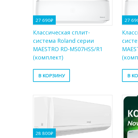
27 690
₽
27 69
Классическая сплит-
Класс
система Roland серии
систе
MAESTRO RD-MS07HSS/R1
MAES
(комплект)
(комп
В КОРЗИНУ
В К
28 800
₽