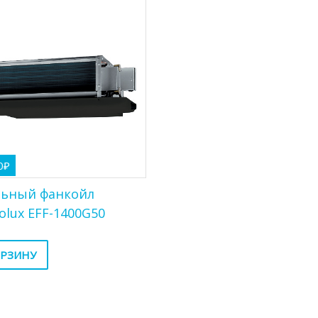
0
₽
льный фанкойл
rolux EFF-1400G50
ОРЗИНУ