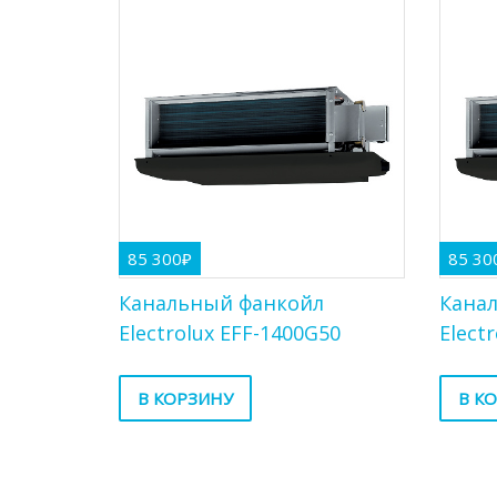
85 300
₽
85 30
Канальный фанкойл
Кана
Electrolux EFF-1400G50
Elect
В КОРЗИНУ
В К