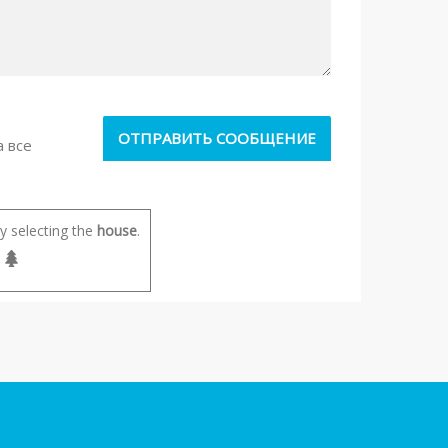
а все
 selecting the
house
.