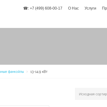
☎: +7 (499) 608-00-17
О Нас
Услуги
Пр
чные фанкойлы
13-14,9 кВт