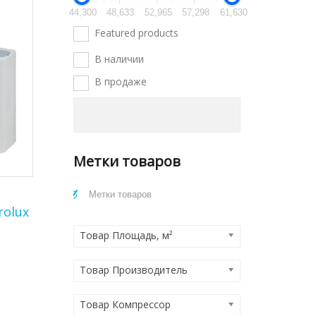
44,300
48,633
52,965
57,298
61,630
Featured products
В наличии
В продаже
Метки товаров
й
rolux
Товар Площадь, м²
Товар Производитель
Товар Компрессор