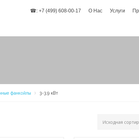
☎: +7 (499) 608-00-17
О Нас
Услуги
Пр
чные фанкойлы
3-3,9 кВт