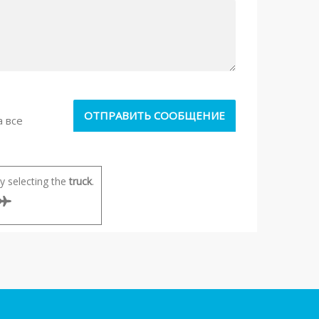
а все
 selecting the
truck
.