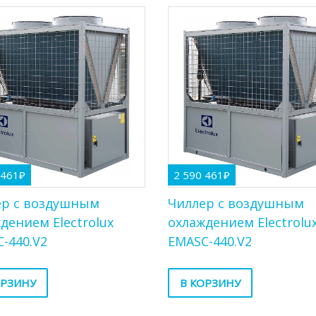
 461
₽
2 590 461
₽
ер с воздушным
Чиллер с воздушным
дением Electrolux
охлаждением Electrolu
-440.V2
EMASC-440.V2
ОРЗИНУ
В КОРЗИНУ