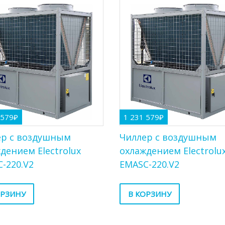
 579
₽
1 231 579
₽
ер с воздушным
Чиллер с воздушным
дением Electrolux
охлаждением Electrolu
-220.V2
EMASC-220.V2
ОРЗИНУ
В КОРЗИНУ