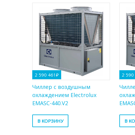
2 590 461
₽
2 590
Чиллер с воздушным
Чилл
охлаждением Electrolux
охлаж
EMASC-440.V2
EMASC
В КОРЗИНУ
В К