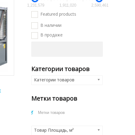
1,231,579
1,911,020
2,590,461
Featured products
В наличии
В продаже
Категории товаров
Категории товаров
x
Метки товаров
Товар Площадь, м²