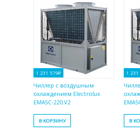
1 231 579
₽
1 231
Чиллер с воздушным
Чилл
охлаждением Electrolux
охлаж
EMASC-220.V2
EMASC
В КОРЗИНУ
В К