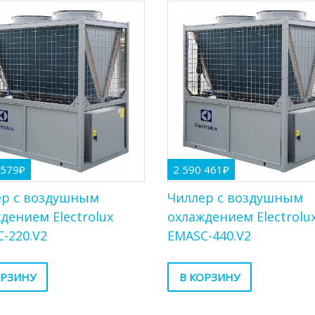
 579
₽
2 590 461
₽
ер с воздушным
Чиллер с воздушным
дением Electrolux
охлаждением Electrolu
-220.V2
EMASC-440.V2
ОРЗИНУ
В КОРЗИНУ