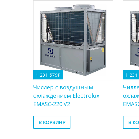
1 231 579
₽
1 231
Чиллер с воздушным
Чилл
охлаждением Electrolux
охлаж
EMASC-220.V2
EMASC
В КОРЗИНУ
В К