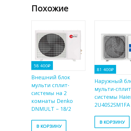
Похожие
58 400
₽
81 400
₽
Внешний блок
Наружный бл
мульти сплит-
мульти-спли
системы на 2
системы Haie
комнаты Denko
2U40S2SM1FA
DNMULT – 18/2
В КОРЗИНУ
В КОРЗИНУ