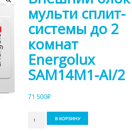
мульти сплит-
системы до 2
комнат
Energolux
SAM14M1-AI/2
71 500
₽
Количество
В КОРЗИНУ
товара
Внешний