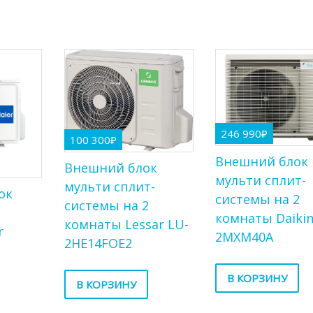
246 990
₽
100 300
₽
Внешний блок
Внешний блок
мульти сплит-
мульти сплит-
ок
системы на 2
системы на 2
т
комнаты Daiki
комнаты Lessar LU-
r
2MXM40A
2HE14FOE2
В КОРЗИНУ
В КОРЗИНУ