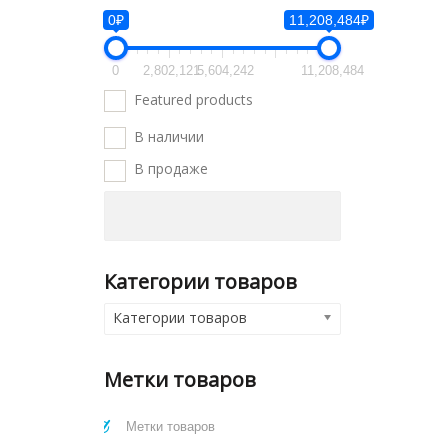
0₽
11,208,484₽
0
2,802,121
5,604,242
11,208,484
Featured products
В наличии
В продаже
Категории товаров
Категории товаров
Метки товаров