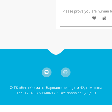
Please prove you are human by
© ГК «ВентКлимат» Варшавское ш. дом 42, г. Москва
Тел:
+7 (499) 608-00-17
• Все права защищены