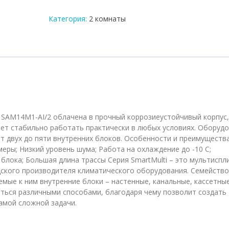
блок
мульти
Категория:
2 комнаты
сплит-
системы
до
2
комнат
Energolux
SAM14M1-
AI/2
) SAM14M1-AI/2 облачена в прочный коррозиеустойчивый корпус,
ет стабильно работать практически в любых условиях. Оборуд
т двух до пяти внутренних блоков. Особенности и преимущества
ры; Низкий уровень шума; Работа на охлаждение до -10 С;
блока; Большая длина трассы Серия SmartMulti – это мультиспл
едского производителя климатического оборудования. Семейство
мые к ним внутренние блоки – настенные, канальные, кассетные
ться различными способами, благодаря чему позволит создать
амой сложной задачи.