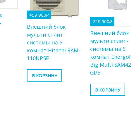
к
459 900
₽
258 900
₽
-
Внешний блок
Внешний блок
мульти сплит-
мульти сплит-
системы на 5
системы на 5
комнат Hitachi RAM-
комнат Energol
110NP5E
Big Multi SAM4
GI/5
В КОРЗИНУ
В КОРЗИНУ