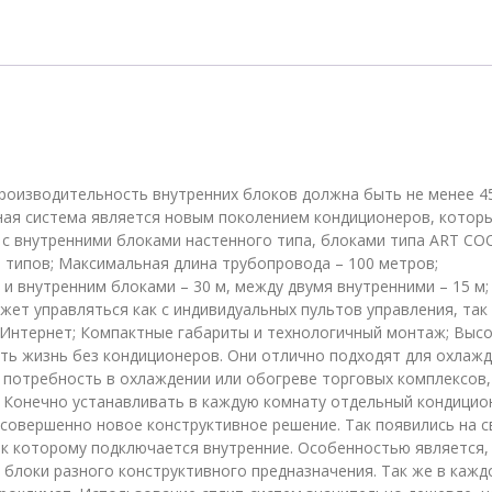
системы
до
5
комнат
Lg
MU5M30.U44R0
оизводительность внутренних блоков должна быть не менее 4
ная система является новым поколением кондиционеров, котор
с внутренними блоками настенного типа, блоками типа ART CO
 типов; Максимальная длина трубопровода – 100 метров;
 внутренним блоками – 30 м, между двумя внутренними – 15 м;
ет управляться как с индивидуальных пультов управления, так 
з Интернет; Компактные габариты и технологичный монтаж; Выс
ить жизнь без кондиционеров. Они отлично подходят для охлаж
 потребность в охлаждении или обогреве торговых комплексов,
. Конечно устанавливать в каждую комнату отдельный кондицио
совершенно новое конструктивное решение. Так появились на с
 к которому подключается внутренние. Особенностью является, 
блоки разного конструктивного предназначения. Так же в кажд