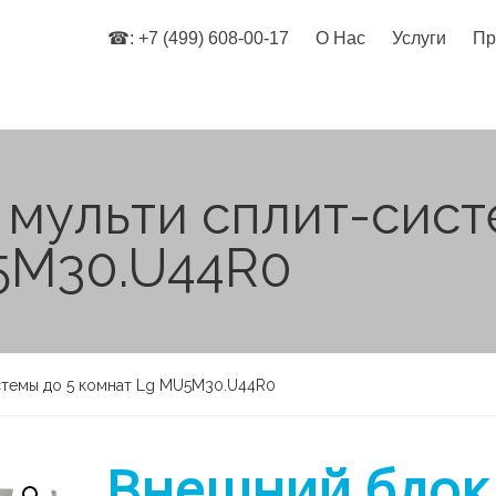
☎: +7 (499) 608-00-17
О Нас
Услуги
Пр
мульти сплит-сист
5M30.U44R0
стемы до 5 комнат Lg MU5M30.U44R0
Внешний блок