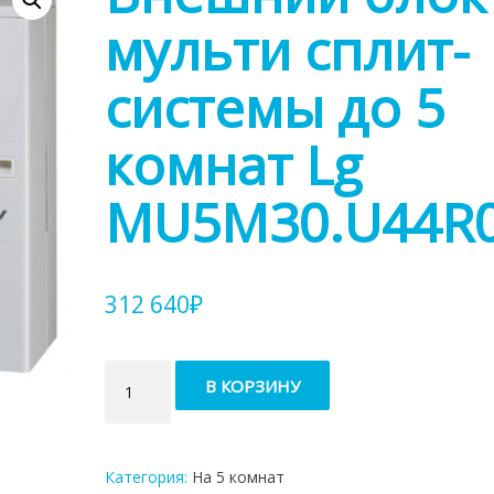
мульти сплит-
системы до 5
комнат Lg
MU5M30.U44R
312 640
₽
Количество
В КОРЗИНУ
товара
Внешний
блок
мульти
Категория:
На 5 комнат
сплит-