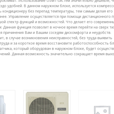
оклимат. Использование сплит-систем значительно дешевле, 
здо удобней. В данном наружном блоке, используется компресс
ь кондиционеру без перепад температуры, тем самым делая его
нее. Управление осуществляется при помощи дистанционного п
ой спектр функций и возможностей. Что делает его современн
 Данная функция позволит в ночное время перейти на сверх ти
ая причинения Вам и Вашим соседям дискомфорта и неудобств.
ит, в случае возникновения неисправностей, без труда выявить
 труда и за короткое время восстановите работоспособность бл
датчика, который оборудован в наружном блоке, будет осущест
ачений. Данная возможность значительно сокращает время вых