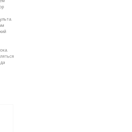
чем
ор
ульта.
ым
хий
ока.
вляться
ода