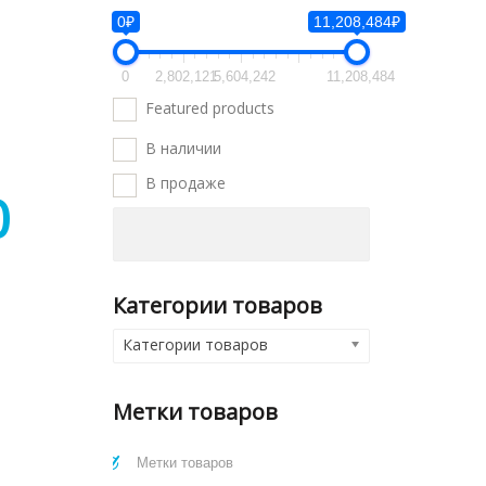
0₽
11,208,484₽
0
2,802,121
5,604,242
11,208,484
Featured products
В наличии
В продаже
0
Категории товаров
Категории товаров
Метки товаров