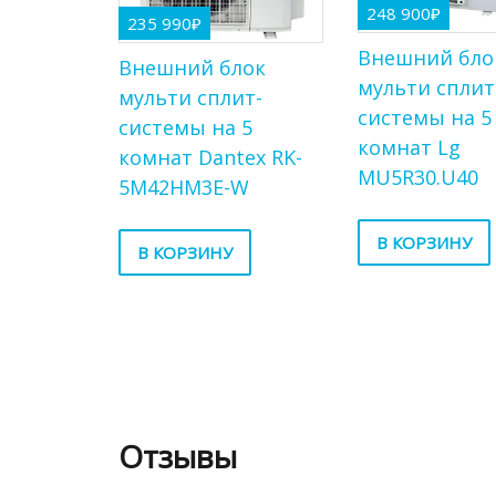
248 900
₽
235 990
₽
Внешний бло
Внешний блок
мульти сплит
мульти сплит-
системы на 5
системы на 5
комнат Lg
комнат Dantex RK-
MU5R30.U40
5M42HM3E-W
В КОРЗИНУ
В КОРЗИНУ
Отзывы