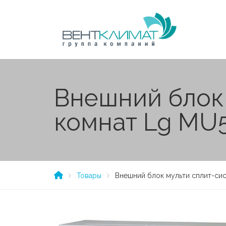
Внешний блок 
комнат Lg MU
Товары
Внешний блок мульти сплит-си