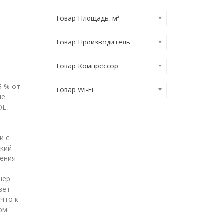
Товар Площадь, м²
Товар Производитель
Товар Компрессор
5 % от
Товар Wi-Fi
ые
OL,
и с
окий
дения
нер
вет
что к
ом