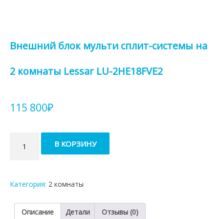
Внешний блок мульти сплит-системы на
2 комнаты Lessar LU-2HE18FVE2
115 800
₽
Количество
В КОРЗИНУ
товара
Внешний
блок
мульти
Категория:
2 комнаты
сплит-
системы
на
Описание
Детали
Отзывы (0)