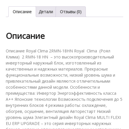
системы
на
Описание
Детали
Отзывы (0)
2
комнаты
Royal
Описание
Clima
2RMN-
18HN
Описание Royal Clima 2RMN-18HN Royal Clima (Роял
Клима) 2 RMN-18 HN – это высокопроизводительный
инверторный наружный блок, изготовленный из
качественных и надежных материалов. Прекрасные
функциональные возможности, низкий уровень шума и
привлекательный дизайн являются отличительными
особенностями данной модели. Особенности и
преимущества: Инвертор Энергоэффективность класса
А++ Японские технологии Возможность подключения до 5
внутренних блоков 4 режима работы: охлаждение,
обогрев, осушение, вентиляция Авторестарт Низкий
уровень шума Элегантный дизайн Royal Clima MULTI FLEXI
EU ERP UPGRADE – это серия инверторных наружных