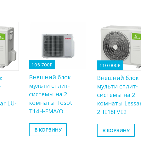
105 700
₽
110 000
₽
Внешний блок
к
Внешний блок
мульти сплит-
-
мульти сплит-
системы на 2
системы на 2
комнаты Tosot
ar LU-
комнаты Lessar
T14H-FMA/O
2HE18FVE2
В КОРЗИНУ
В КОРЗИНУ