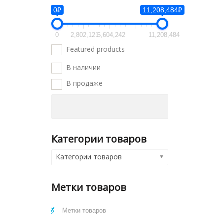
0₽
11,208,484₽
0
2,802,121
5,604,242
11,208,484
Featured products
В наличии
В продаже
Категории товаров
Категории товаров
Метки товаров