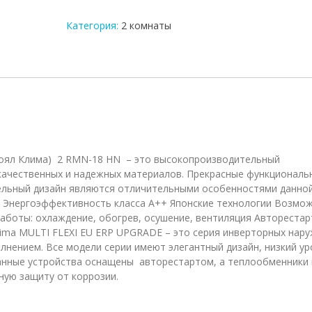
блок
мульти
Категория:
2 комнаты
сплит-
системы
на
2
комнаты
Royal
Clima
2RMN-
18HN
Роял Клима) 2 RMN-18 HN – это высокопроизводительный
качественных и надежных материалов. Прекрасные функциональ
тельный дизайн являются отличительными особенностями данно
р Энергоэффективность класса А++ Японские технологии Возмо
аботы: охлаждение, обогрев, осушение, вентиляция Авторестар
lima MULTI FLEXI EU ERP UPGRADE – это серия инверторных нар
лнением. Все модели серии имеют элегантный дизайн, низкий у
Данные устройства оснащены авторестартом, а теплообменники
ную защиту от коррозии.