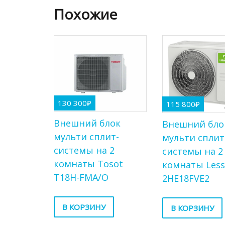
Похожие
130 300
₽
115 800
₽
Внешний блок
Внешний бло
мульти сплит-
мульти сплит
системы на 2
системы на 2
комнаты Tosot
комнаты Less
T18H-FMA/O
2HE18FVE2
В КОРЗИНУ
В КОРЗИНУ