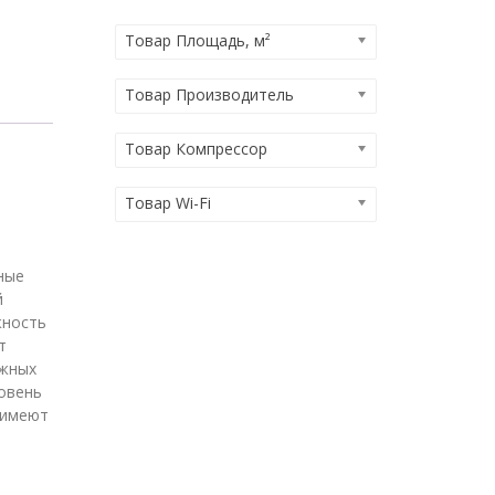
Товар Площадь, м²
Товар Производитель
Товар Компрессор
Товар Wi-Fi
ные
й
жность
т
ужных
ровень
 имеют