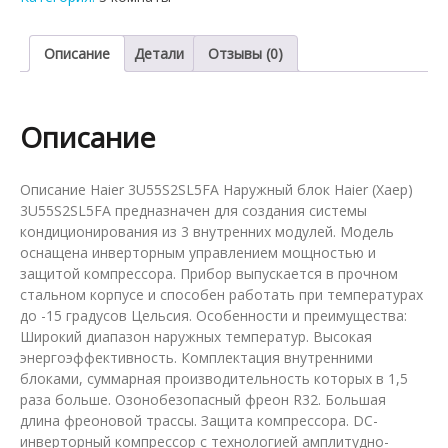
сплит-
системы
на
Описание
Детали
Отзывы (0)
3
комнаты
Haier
Описание
3U55S2SL5FA
Описание Haier 3U55S2SL5FA Наружный блок Haier (Хаер)
3U55S2SL5FA предназначен для создания системы
кондиционирования из 3 внутренних модулей. Модель
оснащена инверторным управлением мощностью и
защитой компрессора. Прибор выпускается в прочном
стальном корпусе и способен работать при температурах
до -15 градусов Цельсия. Особенности и преимущества:
Широкий диапазон наружных температур. Высокая
энергоэффективность. Комплектация внутренними
блоками, суммарная производительность которых в 1,5
раза больше. Озонобезопасный фреон R32. Большая
длина фреоновой трассы. Защита компрессора. DC-
инверторный компрессор с технологией амплитудно-