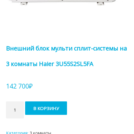
Внешний блок мульти сплит-системы на
3 комнаты Haier 3U55S2SL5FA
142 700
₽
Количество
В КОРЗИНУ
товара
Внешний
блок
мульти
Категория:
3 комнаты