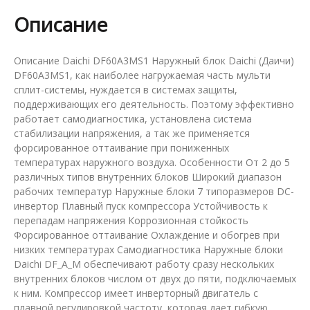
Daichi
Описание
DF60A3MS1
Описание Daichi DF60A3MS1 Наружный блок Daichi (Даичи)
DF60A3MS1, как наиболее нагружаемая часть мульти
сплит-системы, нуждается в системах защиты,
поддерживающих его деятельность. Поэтому эффективно
работает самодиагностика, установлена система
стабилизации напряжения, а так же применяется
форсированное оттаивание при пониженных
температурах наружного воздуха. Особенности От 2 до 5
различных типов внутренних блоков Широкий диапазон
рабочих температур Наружные блоки 7 типоразмеров DC-
инвертор Плавный пуск компрессора Устойчивость к
перепадам напряжения Коррозионная стойкость
Форсированное оттаивание Охлаждение и обогрев при
низких температурах Самодиагностика Наружные блоки
Daichi DF_A_M обеспечивают работу сразу нескольких
внутренних блоков числом от двух до пяти, подключаемых
к ним. Компрессор имеет инверторный двигатель с
плавной регулировкой частоту, которая дает гибкую