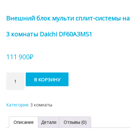
Внешний блок мульти сплит-системы на
3 комнаты Daichi DF60A3MS1
111 900
₽
Количество
В КОРЗИНУ
товара
Внешний
блок
мульти
Категория:
3 комнаты
сплит-
системы
на
Описание
Детали
Отзывы (0)
3
комнаты