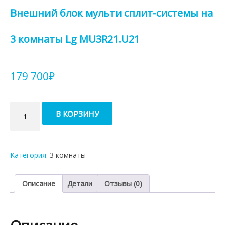
Внешний блок мульти сплит-системы на
3 комнаты Lg MU3R21.U21
179 700
₽
Количество
В КОРЗИНУ
товара
Внешний
блок
мульти
Категория:
3 комнаты
сплит-
системы
на
Описание
Детали
Отзывы (0)
3
комнаты
Lg
MU3R21.U21