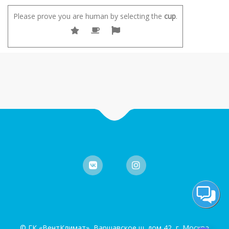
Please prove you are human by selecting the
cup
.
© ГК «ВентКлимат» Варшавское ш. дом 42, г. Москва