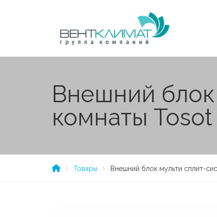
Внешний блок 
комнаты Toso
Товары
Внешний блок мульти сплит-си