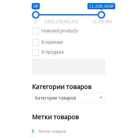
0₽
11,208,484₽
0
2,802,121
5,604,242
11,208,484
Featured products
В наличии
В продаже
Категории товаров
Категории товаров
Метки товаров