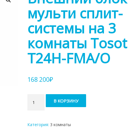
мульти сплит-
системы на 3
комнаты Tosot
T24H-FMA/O
168 200
₽
Количество
В КОРЗИНУ
товара
Внешний
блок
мульти
Категория:
3 комнаты
сплит-