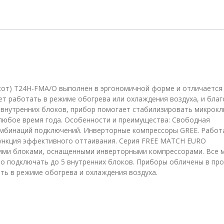
системы
на
3
комнаты
Tosot
T24H-
FMA/O
сот) T24H-FMA/O выполнен в эргономичной форме и отличается
 работать в режиме обогрева или охлаждения воздуха, и благ
5 внутренних блоков, прибор помогает стабилизировать микрок
любое время года. Особенности и преимущества: Свободная
комбинаций подключений. Инверторные компрессоры GREE. Работ
Функция эффективного оттаивания. Серия FREE MATCH EURO
ими блоками, оснащенными инверторными компрессорами. Все 
о подключать до 5 внутренних блоков. Приборы обличены в пр
ть в режиме обогрева и охлаждения воздуха.