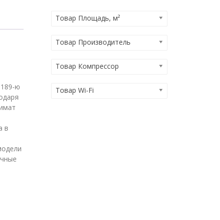
Товар Площадь, м²
Товар Производитель
Товар Компрессор
 189-ю
Товар Wi-Fi
одаря
лимат
а в
модели
очные