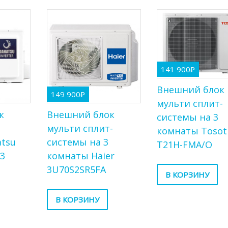
141 900
₽
Внешний блок
149 900
₽
мульти сплит-
к
Внешний блок
системы на 3
т
мульти сплит-
комнаты Tosot
atsu
системы на 3
T21H-FMA/O
/3
комнаты Haier
3U70S2SR5FA
В КОРЗИНУ
В КОРЗИНУ