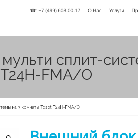
☎: +7 (499) 608-00-17
О Нас
Услуги
Пр
мульти сплит-сист
t T24H-FMA/O
стемы на 3 комнаты Tosot T24H-FMA/O
Внешний блок