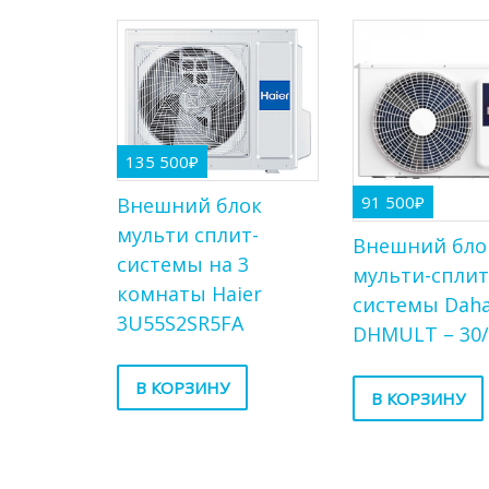
135 500
₽
91 500
₽
Внешний блок
мульти сплит-
Внешний бло
системы на 3
мульти-спли
комнаты Haier
системы Dah
3U55S2SR5FA
DHMULT – 30
В КОРЗИНУ
В КОРЗИНУ