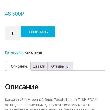
48 500
₽
Количество
В КОРЗИНУ
товара
Канальный
внутренний
блок
Категория:
Канальные
мультисплит-
системы
Tosot
Описание
Детали
Отзывы (0)
T18H-
FDA/I
Описание
Канальный внутренний блок Tosot (Тосот) T18H-FDA/I
оснащен современным датчиком, поэтому может
самостоятельно подстраивать работу под заданные