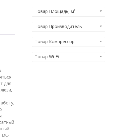
Товар Площадь, м²
Товар Производитель
Товар Компрессор
Товар Wi-Fi
о
яться
т для
алюзи,
работу,
ю
а.
сатный
нный
я DC-