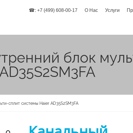
☎: +7 (499) 608-00-17
О Нас
Услуги
Пр
тренний блок муль
r AD35S2SM3FA
ьти-сплит системы Haier AD35S2SM3FA
Канальный