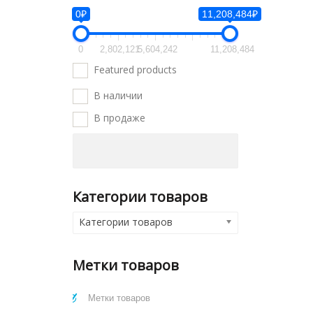
0₽
11,208,484₽
0
2,802,121
5,604,242
11,208,484
Featured products
В наличии
В продаже
Категории товаров
Категории товаров
Метки товаров