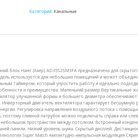
внутренний
блок
Категория:
Канальные
мульти-
сплит
системы
Haier
AD35S2SM3FA
ний блок Haier (Хаер) AD35S2SM3FA предназначена для скрытог
одель используется для небольших помещений и может объедин
льным таймером, который упростить работу и идеально подходи
собенности и преимущества: Маленький размер Вертикальные ж
нтилятор улучшенной формы и большего диаметра обеспечивают
. Инверторный двигатель вентилятора гарантирует бесшумную 
энергии. Регулировка направления воздушного потока с помощь
, поэтому сливной патрубок можно подключать справа или слев
в небольшом пространстве между потолком. Встроенный конден
шней панели. Низкий уровень шума. Скрытый дисплей. Дистанцио
. Технология Super Match Амплитудно-импульсная модуляция Сери