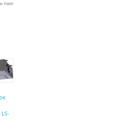
и Haier
ок
 LS-