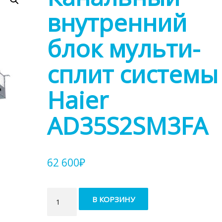
внутренний
блок мульти-
сплит системы
Haier
AD35S2SM3FA
62 600
₽
Количество
В КОРЗИНУ
товара
Канальный