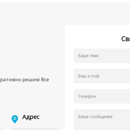
Св
еративно решим Все
Адрес