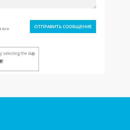
а все
 selecting the
cup
.