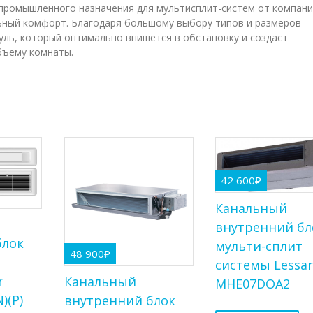
упромышленного назначения для мультисплит-систем от компани
ьный комфорт. Благодаря большому выбору типов и размеров
уль, который оптимально впишется в обстановку и создаст
бъему комнаты.
42 600
₽
Канальный
внутренний бл
блок
мульти-сплит
48 900
₽
т
системы Lessar
r
Канальный
MHE07DOA2
)(P)
внутренний блок