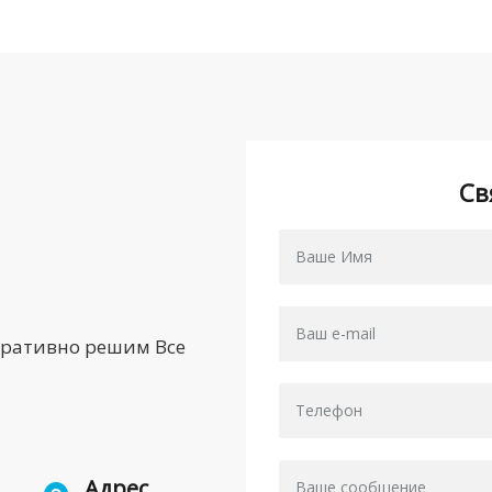
Св
еративно решим Все
Адрес