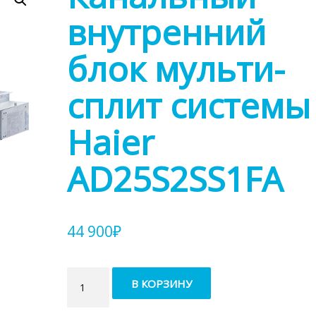
внутренний
блок мульти-
сплит системы
Haier
AD25S2SS1FA
44 900
₽
Количество
В КОРЗИНУ
товара
Канальный