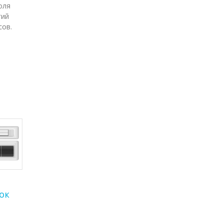
оля
гий
сов.
ок