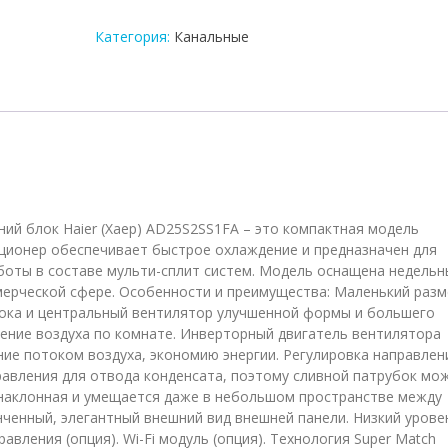
внутренний
блок
Категория:
Канальные
мульти-
сплит
системы
Haier
AD25S2SS1FA
ий блок Haier (Хаер) AD25S2SS1FA – это компактная модель
ционер обеспечивает быстрое охлаждение и предназначен для
аботы в составе мульти-сплит систем. Модель оснащена недель
мерческой сфере. Особенности и преимущества: Маленький разм
тока и центральный вентилятор улучшенной формы и большего
ние воздуха по комнате. Инверторный двигатель вентилятора
ие потоком воздуха, экономию энергии. Регулировка направлен
авления для отвода конденсата, поэтому сливной патрубок мо
 наклонная и умещается даже в небольшом пространстве между
ченный, элегантный внешний вид внешней панели. Низкий урове
авления (опция). Wi-Fi модуль (опция). Технология Super Match