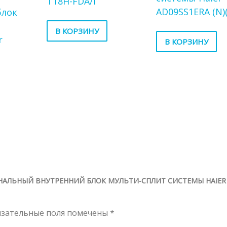
T18H-FDA/I
AD09SS1ERA (N)(
блок
т
В КОРЗИНУ
r
В КОРЗИНУ
АНАЛЬНЫЙ ВНУТРЕННИЙ БЛОК МУЛЬТИ-СПЛИТ СИСТЕМЫ HAIER
язательные поля помечены
*