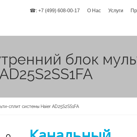
☎: +7 (499) 608-00-17
О Нас
Услуги
Пр
тренний блок муль
 AD25S2SS1FA
ьти-сплит системы Haier AD25S2SS1FA
Канальный