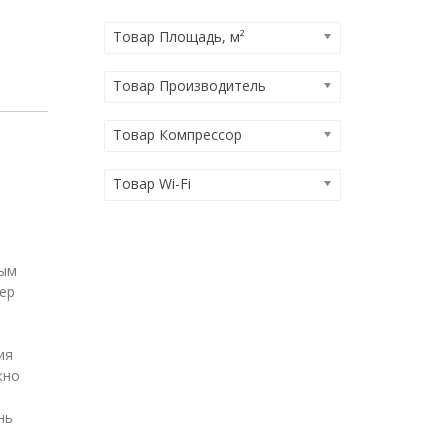
Товар Площадь, м²
Товар Производитель
Товар Компрессор
Товар Wi-Fi
ным
ер
ия
жно
нь