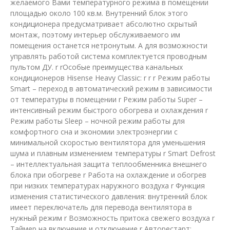
желаемого Вами температурного режима в помещении
площадью около 100 кв.м. Внутренний блок этого
кондиционера предусматривает абсолютно скрытый
монтаж, поэтому интерьер обслуживаемого им
помещения останется нетронутым. А для возможности
управлять работой система комплектуется проводным
пультом ДУ. r rОсобые преимущества канальных
кондиционеров Hisense Heavy Classic: r r r Режим работы
Smart – переход в автоматический режим в зависимости
от температуры в помещении r Режим работы Super –
интенсивный режим быстрого обогрева и охлаждения r
Режим работы Sleep – ночной режим работы для
комфортного сна и экономии электроэнергии с
минимальной скоростью вентилятора для уменьшения
шума и плавным изменением температуры r Smart Defrost
– интеллектуальная защита теплообменника внешнего
блока при обогреве r Работа на охлаждение и обогрев
при низких температурах наружного воздуха r Функция
изменения статистического давления: внутренний блок
имеет переключатель для перевода вентилятора в
нужный режим r Возможность притока свежего воздуха r
Таймер на включение и отключение r Авторестарт: