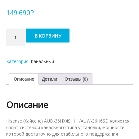
149 690
₽
Количество
В КОРЗИНУ
товара
Канальный
кондиционер
Hisense
Категория:
Канальный
AUD-
36HX4SHH1
/AUW-
Описание
Детали
Отзывы (0)
36H6SD
Описание
Hisense (Хайсенс) AUD-36HX4SHH1/AUW-36H6SD является
сплит-системой канального типа установки, мощности
которой достаточно для стабильного поддержания