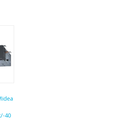
idea
/-40