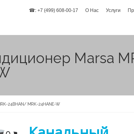
☎: +7 (499) 608-00-17
О Нас
Услуги
Пр
ндиционер Marsa 
-W
 MRK-24BHAN/ MRK-24HANE-W
Канальный