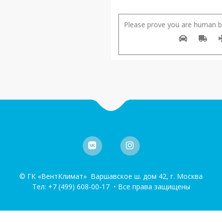
Please prove you are human by
© ГК «ВентКлимат» Варшавское ш. дом 42, г. Москва
Тел:
+7 (499) 608-00-17
• Все права защищены