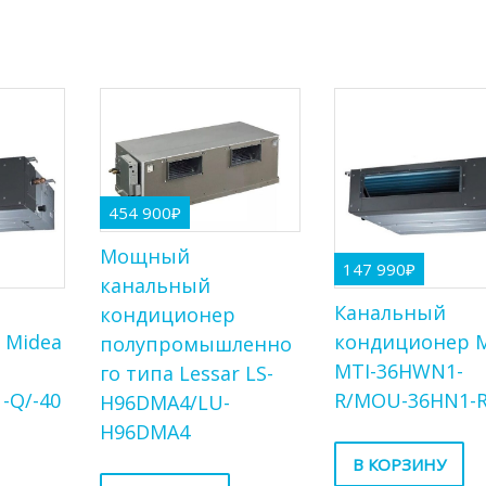
454 900
₽
Мощный
147 990
₽
канальный
Канальный
кондиционер
 Midea
кондиционер M
полупромышленно
MTI-36HWN1-
го типа Lessar LS-
-Q/-40
R/MOU-36HN1-R
H96DMA4/LU-
H96DMA4
В КОРЗИНУ