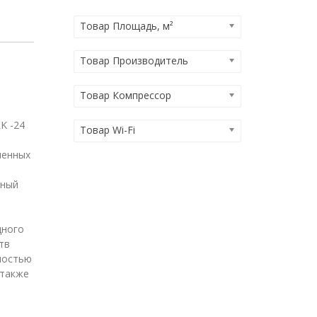
Товар Площадь, м²
Товар Производитель
Товар Компрессор
K -24
Товар Wi-Fi
ленных
нный
дного
тв
ностью
 также