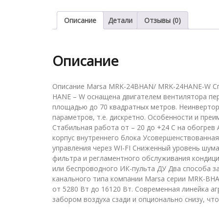
Описание
Детали
Отзывы (0)
Описание
Описание Marsa MRK-24BHAN/ MRK-24HANE-W Спл
HANE – W оснащена двигателем вентилятора пер
площадью до 70 квадратных метров. Неинвертор
параметров, т.е. дискретно. Особенности и преи
Стабильная работа от – 20 до +24 C на обогре
корпус внутреннего блока Усовершенствованная
управления через WI-FI Сниженный уровень шума
фильтра и регламентного обслуживания кондици
или беспроводного ИК-пульта ДУ Два способа за
канального типа компании Marsa серии MRK-B
от 5280 Вт до 16120 Вт. Современная линейка а
забором воздуха сзади и опционально снизу, ч