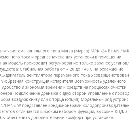
24BHAN/
MRK-
24HANE-
W
ит-система канального типа Marsa (Марса) MRK -24 BHAN / MR
еменного тока и предназначена для установки в помещении
ная модель производит регулирование только заранее установ
мущества: Стабильная работа от – 20 до +49 C на охлаждение
в AC-двигатель вентилятора переменного тока Усовершенствова
 V-образная конструкция испарителя Возможность удаленного
 Удобство и экономия времени и средств на процессах очистки
онера Подключение дренажа с двух сторон Управление с прово
бора воздуха: снизу или с торца (опция) Модельный ряд устройс
HAN/HANE-W представлен кондиционерами холодопроизводитель
грегатов отличается широким набором функций, высоким КПД, а
тобы обеспечить дополнительный комфорт при установке.