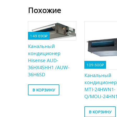
Похожие
149 690
₽
Канальный
кондиционер
Hisense AUD-
109 600
₽
36HX4SHH1 /AUW-
36H6SD
Канальный
кондиционер
MTI-24HWN1-
В КОРЗИНУ
Q/MOU-24HN1
В КОРЗИНУ