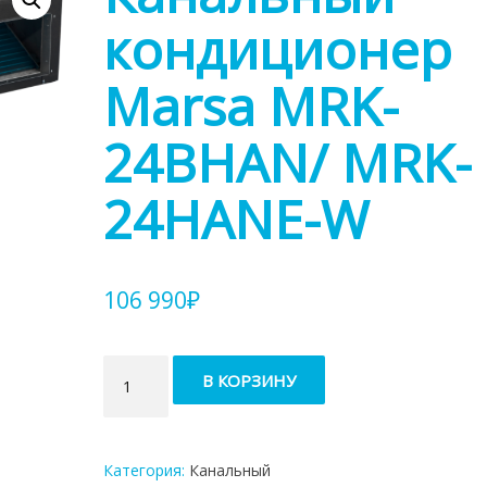
кондиционер
Marsa MRK-
24BHAN/ MRK-
24HANE-W
106 990
₽
Количество
В КОРЗИНУ
товара
Канальный
кондиционер
Marsa
Категория:
Канальный
MRK-