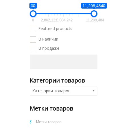
0₽
11,208,484₽
0
2,802,121
5,604,242
11,208,484
Featured products
В наличии
В продаже
Категории товаров
Категории товаров
Метки товаров