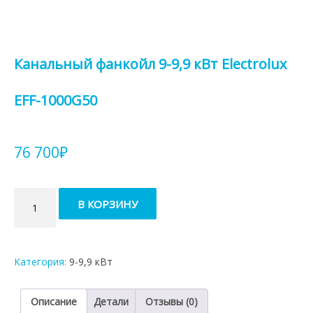
Канальный фанкойл 9-9,9 кВт Electrolux
EFF-1000G50
76 700
₽
Количество
В КОРЗИНУ
товара
Канальный
фанкойл
9-
Категория:
9-9,9 кВт
9,9
кВт
Electrolux
Описание
Детали
Отзывы (0)
EFF-