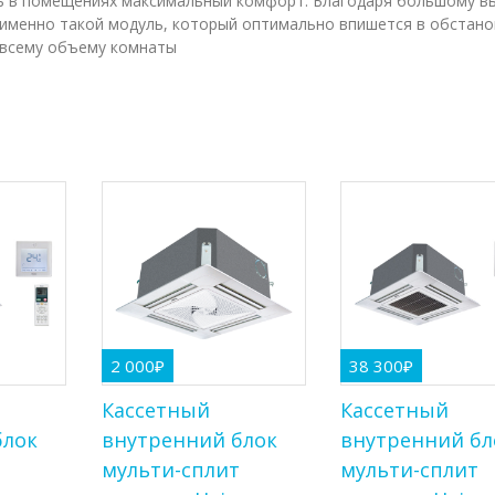
ть в помещениях максимальный комфорт. Благодаря большому в
 именно такой модуль, который оптимально впишется в обстано
 всему объему комнаты
2 000
₽
38 300
₽
Кассетный
Кассетный
блок
внутренний блок
внутренний бл
т
мульти-сплит
мульти-сплит