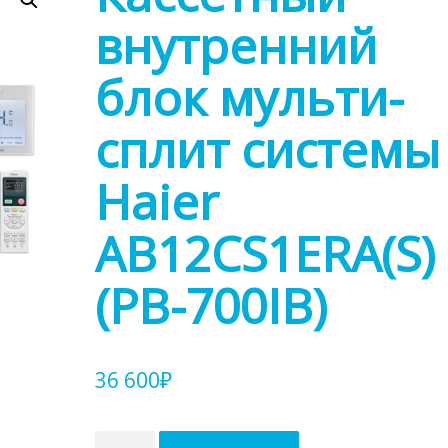
внутренний
блок мульти-
сплит системы
Haier
AB12CS1ERA(S)
(PB-700IB)
36 600
₽
Количество