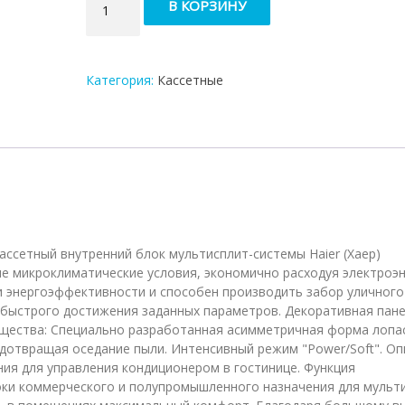
В КОРЗИНУ
товара
Кассетный
внутренний
блок
Категория:
Кассетные
мульти-
сплит
системы
Haier
AB12CS1ERA(S)
(PB-
700IB)
Кассетный внутренний блок мультисплит-системы Haier (Хаер)
ые микроклиматические условия, экономично расходуя электроэн
и энергоэффективности и способен производить забор уличного
 быстрого достижения заданных параметров. Декоративная пан
щества: Специально разработанная асимметричная форма лопа
отвращая оседание пыли. Интенсивный режим "Power/Soft". Оп
ния для управления кондиционером в гостинице. Функция
локи коммерческого и полупромышленного назначения для мульт