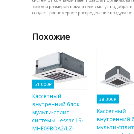
систем от компании Haier позволят организова
типов и размеров покупатели смогут подобрать
создаст равномерное распределение воздуха по
Похожие
51 000
₽
Кассетный
38 300
₽
внутренний блок
Кассетный
мульти-сплит
внутренний 
системы Lessar LS-
мульти-спли
MHE09BOA2/LZ-