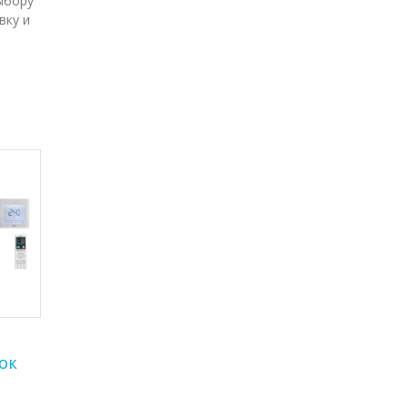
ыбору
вку и
ок