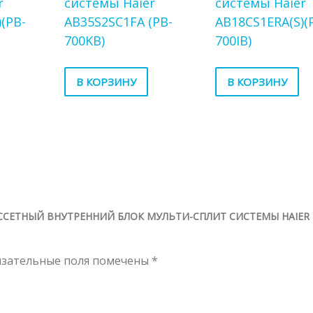
r
системы Haier
системы Haier
(PB-
AB35S2SC1FA (PB-
AB18CS1ERA(S)(
700KB)
700IB)
В КОРЗИНУ
В КОРЗИНУ
АССЕТНЫЙ ВНУТРЕННИЙ БЛОК МУЛЬТИ-СПЛИТ СИСТЕМЫ HAIER
язательные поля помечены
*