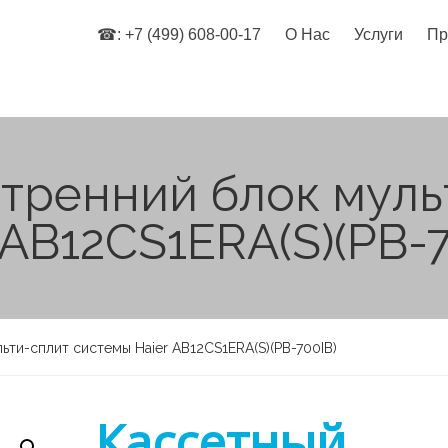
☎: +7 (499) 608-00-17
О Нас
Услуги
Пр
тренний блок муль
 AB12CS1ERA(S)(PB-7
ти-сплит системы Haier AB12CS1ERA(S)(PB-700IB)
Кассетный