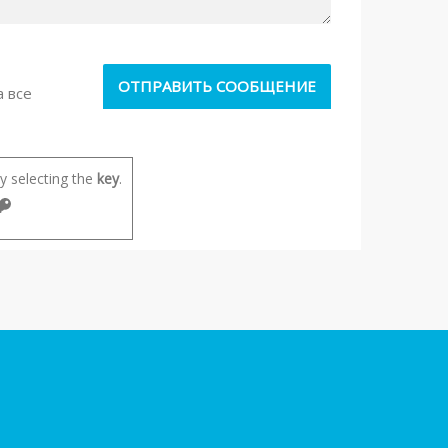
а все
 selecting the
key
.