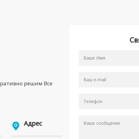
Св
еративно решим Все
Адрес