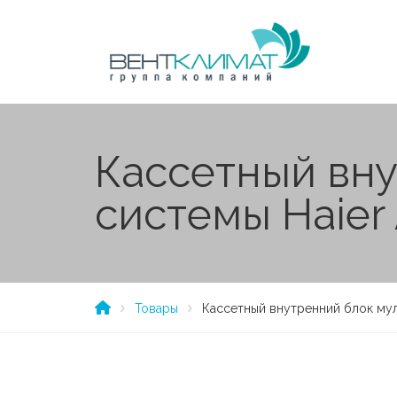
Кассетный вну
системы Haier
Товары
Кассетный внутренний блок муль