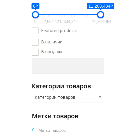
0₽
11,208,484₽
0
2,802,121
5,604,242
11,208,484
Featured products
В наличии
В продаже
Категории товаров
Категории товаров
Метки товаров