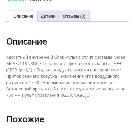
мульти-
сплит
системы
Описание
Детали
Отзывы (0)
Midea
MCA3U-
18NXD0
Описание
Кассетный внутренний блок мульти-сплит системы Midea
MCA3U-18NXD0 • Сезонная эффективность класса "A++"
(SEER до 6,3) • Подача воздуха в восьми направлениях •
Приток свежего воздуха • Изменение угла воздушного
потока на 45-80 • Запоминание положения жалюзи •
Встроенный дренажный насос с подьемом конденсата на
750 мм Пульт управления RG36C/BG(C)E"
Похожие