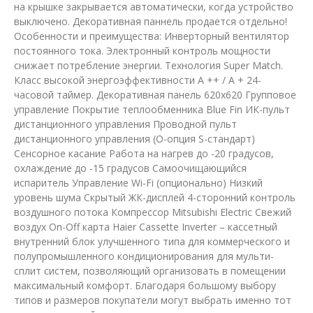
на крышке закрывается автоматически, когда устройство
выключено. Декоративная паннель продается отдельно!
Особенности и преимущества: Инверторный вентилятор
постоянного тока. Электронный контроль мощности
снижает потребление энергии. Технология Super Match.
Класс высокой энергоэффективности A ++ / A + 24-
часовой таймер. Декоративная панель 620х620 Групповое
управление Покрытие теплообменника Blue Fin ИК-пульт
дистанционного управления Проводной пульт
дистанционного управления (O-опция S-стандарт)
Сенсорное касание Работа на нагрев до -20 градусов,
охлаждение до -15 градусов Самоочищающийся
испаритель Управление Wi-Fi (опционально) Низкий
уровень шума Скрытый ЖК-дисплей 4-сторонний контроль
воздушного потока Компрессор Mitsubishi Electric Свежий
воздух On-Off карта Haier Cassette Inverter – кассетный
внутренний блок улучшенного типа для коммерческого и
полупромышленного кондиционирования для мульти-
сплит систем, позволяющий организовать в помещении
максимальный комфорт. Благодаря большому выбору
типов и размеров покупатели могут выбрать именно тот