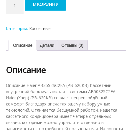
Количество
В КОРЗИНУ
товара
Кассетный
внутренний
блок
Категория:
Кассетные
мульти-
сплит
системы
Описание
Детали
Отзывы (0)
Haier
AB50S2SC2FA
(PB-
Описание
620KB)
Описание Haier AB35S2SC2FA (PB-620KB) Кассетный
внутренний блок мультисплит- системы AB50S2SC2FA
Haier (Хаер) (PB-620KB) создаёт непревзойдённый
комфорт благодаря впечатляющему набору умных
технологий. Отличается бесшумной работой. Решетка
кассетного кондиционера имеет четыре отдельных
лезвия, которыми можно управлять отдельно в
зависимости от потребностей пользователя. На лопасти