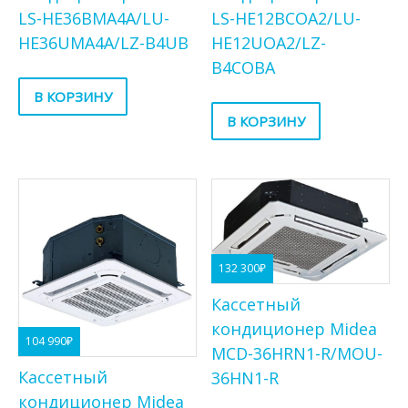
LS-HE36BMA4A/LU-
LS-HE12BCOA2/LU-
HE36UMA4A/LZ-B4UB
HE12UOA2/LZ-
B4COBA
В КОРЗИНУ
В КОРЗИНУ
132 300
₽
Кассетный
кондиционер Midea
104 990
₽
MCD-36HRN1-R/MOU-
Кассетный
36HN1-R
кондиционер Midea