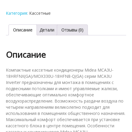
кондиционер
Midea
Категория:
Касcетные
MCA3U-
18HRFNX(GA)/MOX330U-
18HFN8-
Описание
Детали
Отзывы (0)
Q(GA)
Описание
Компактные кассетные кондиционеры Midea MCA3U-
18HRFNX(GA)/MOX330U-18HFN8-Q(GA) серии MCA3U
Inverter предназначены для монтажа в помещениях с
подвесными потолками и имеют управляемые жалюзи,
обеспечивающие оптимально комфортное
воздухораспределение. Возможность раздачи воздуха по
четырем направлениям великолепно подходит для
использования в помещениях общественного назначения.
Максимальный комфорт обеспечивается при установке
кассетного блока в центре помещения. Особенности
кассетных кондиционеров Midea MCA3U-