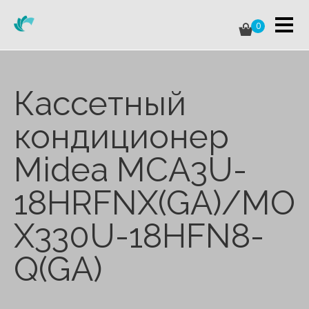
0
Кассетный
кондиционер
Midea MCA3U-
18HRFNX(GA)/MO
X330U-18HFN8-
Q(GA)