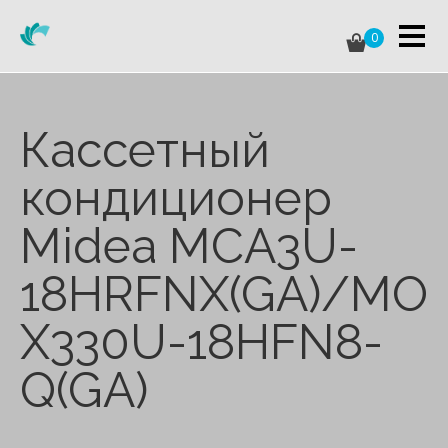
0
Кассетный
кондиционер
Midea MCA3U-
18HRFNX(GA)/MO
X330U-18HFN8-
Q(GA)