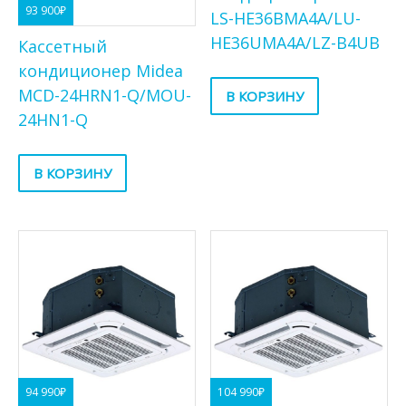
93 900
₽
LS-HE36BMA4A/LU-
HE36UMA4A/LZ-B4UB
Кассетный
кондиционер Midea
MCD-24HRN1-Q/MOU-
В КОРЗИНУ
24HN1-Q
В КОРЗИНУ
94 990
₽
104 990
₽