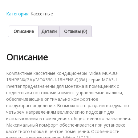
кондиционер
Midea
Категория:
Касcетные
MCA3U-
18HRFNX(GA)/MOX330U-
18HFN8-
Описание
Детали
Отзывы (0)
Q(GA)
Описание
Компактные кассетные кондиционеры Midea MCA3U-
18HRFNX(GA)/MOX330U-18HFN8-Q(GA) серии MCA3U
Inverter предназначены для монтажа в помещениях с
подвесными потолками и имеют управляемые жалюзи,
обеспечивающие оптимально комфортное
воздухораспределение. Возможность раздачи воздуха по
четырем направлениям великолепно подходит для
использования в помещениях общественного назначения.
Максимальный комфорт обеспечивается при установке
кассетного блока в центре помещения. Особенности
кассетных кондиционеров Midea MCA3U-