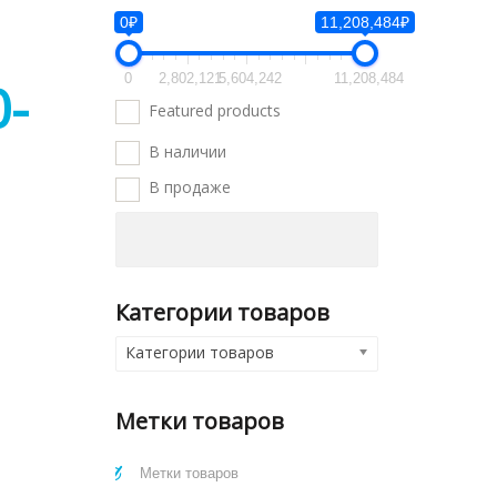
0₽
11,208,484₽
0
2,802,121
5,604,242
11,208,484
-
Featured products
В наличии
В продаже
Категории товаров
Категории товаров
Метки товаров