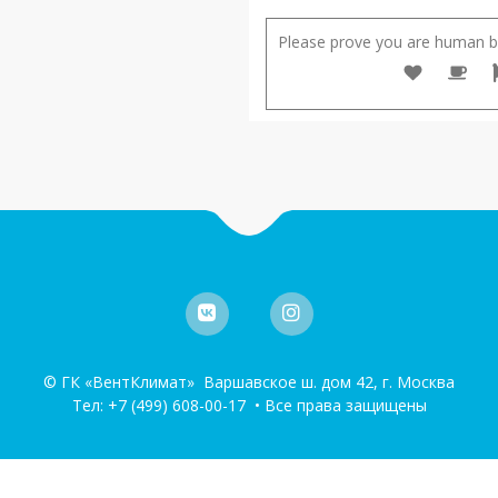
Please prove you are human by
© ГК «ВентКлимат» Варшавское ш. дом 42, г. Москва
Тел:
+7 (499) 608-00-17
• Все права защищены