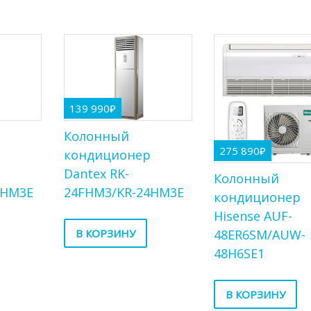
139 990
₽
Колонный
275 890
₽
р
кондиционер
Dantex RK-
Колонный
8HM3E
24FHM3/KR-24HM3E
кондиционер
Hisense AUF-
48ER6SM/AUW-
В КОРЗИНУ
48H6SE1
В КОРЗИНУ