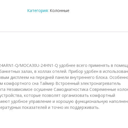
кондиционер
Midea
Категория:
Колонные
MFPA400-
24ARN1-
Q/MOCA30U-
24HN1-
Q
-24ARN1-Q/MOCA30U-24HN1-Q удобнее всего применять в помещ
банкетных залах, в холлах отелей. Прибор удобен в использован
ым дисплеем на передней панели внутреннего блока. Особенно
им комфортного сна Таймер Встроенный электронагреватель
нта Независимое осушение Самодиагностика Современные коло
устройства, которые позволят организовать комфортный
имеют удобное управление и хорошую функциональную наполнен
ратурных показателей и точно их поддерживать.