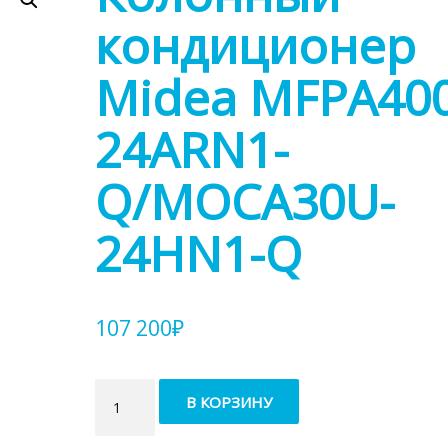
кондиционер
Midea MFPA400
24ARN1-
Q/MOCA30U-
24HN1-Q
107 200
₽
Количество
В КОРЗИНУ
товара
Колонный