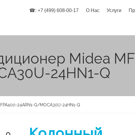
☎: +7 (499) 608-00-17
О Нас
Услуги
Пр
диционер Midea M
CA30U-24HN1-Q
 MFPA400-24ARN1-Q/MOCA30U-24HN1-Q
Колонный