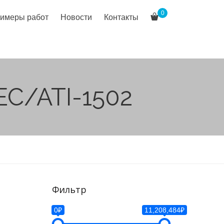
0
имеры работ
Новости
Контакты
EC/ATI-1502
Фильтр
0₽
11,208,484₽