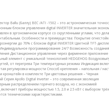
ктор Ballu (Баллу) BEC /ATI -1502 – это астрономическая точно
онным блоком управления digital INVERTER значительная эконо
авлен в эргономичном корпусе со скруглёнными углами, что дел
ентабельным. Особенности и преимущества: Покрытие огнестойк
роэнергии до 70% с блоком digital INVERTER Цветной TFT-диспле
 Индивидуальное программирование 24/7 Возможность создани
пления Дистанционное управление через фирменное приложение
ьный элемент с уникальной технологией HEDGEHOG Воздуховып
детей, от перегрева Три температурных режима Индикация вклю
тая регулировка мощности Способ крепления – напольная / нас
и кронштейн в комплекте Три цветовых решения – Черная
Серия Apollo Digital Inverter – это современная эволюция
мерным распределением горячего воздуха, но с экономией
 включает приборы мощностью 1.5, 2.0 и 2.5 кВт с выбором трёх
тся техническими характеристиками.