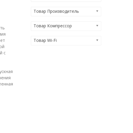
Товар Производитель
Товар Компрессор
сть
мия
Товар Wi-Fi
ает
ой
й с
я
ускная
чения
тенная