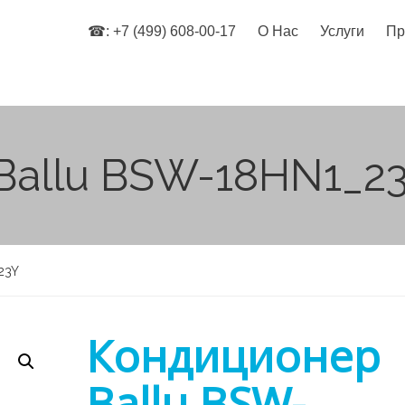
☎: +7 (499) 608-00-17
О Нас
Услуги
Пр
Ballu BSW-18HN1_2
23Y
Кондиционер
Ballu BSW-