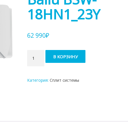
18HN1_23Y
62 990
₽
Количество
В КОРЗИНУ
товара
Кондиционер
Ballu
BSW-
Категория:
Сплит системы
18HN1_23Y