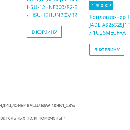
128 000
₽
HSU-12HNF303/R2-B
/ HSU-12HUN203/R2
Кондиционер H
JADE AS25S2SJ1
/ 1U25MECFRA
В КОРЗИНУ
В КОРЗИНУ
НДИЦИОНЕР BALLU BSW-18HN1_23Y»
язательные поля помечены
*