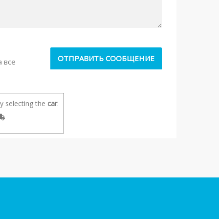
а все
 selecting the
car
.