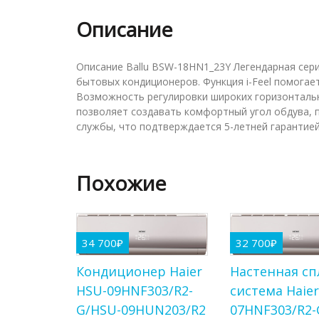
Описание
Описание Ballu BSW-18HN1_23Y Легендарная сер
бытовых кондиционеров. Функция i-Feel помога
Возможность регулировки широких горизонталь
позволяет создавать комфортный угол обдува, 
службы, что подтверждается 5-летней гарантией
Похожие
34 700
₽
32 700
₽
Кондиционер Haier
Настенная сп
HSU-09HNF303/R2-
система Haie
G/HSU-09HUN203/R2
07HNF303/R2-