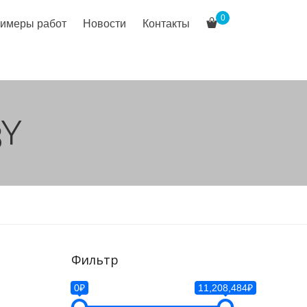
0
имеры работ
Новости
Контакты
3Y
Фильтр
0₽
11,208,484₽