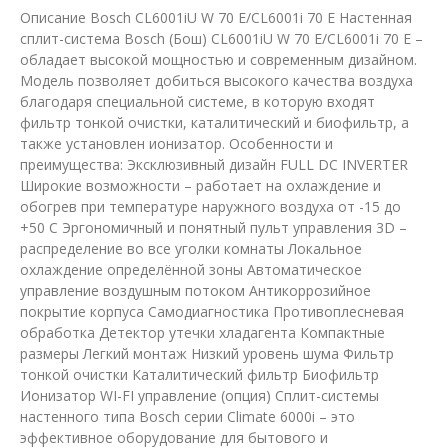
Описание Bosch CL6001iU W 70 E/CL6001i 70 E Настенная
сплит-система Bosch (Бош) CL6001iU W 70 E/CL6001i 70 E –
обладает высокой мощностью и современным дизайном.
Модель позволяет добиться высокого качества воздуха
благодаря специальной системе, в которую входят
фильтр тонкой очистки, каталитический и биофильтр, а
также установлен ионизатор. Особенности и
преимущества: Эксклюзивный дизайн FULL DC INVERTER
Широкие возможности – работает на охлаждение и
обогрев при температуре наружного воздуха от -15 до
+50 С Эргономичный и понятный пульт управления 3D –
распределение во все уголки комнаты Локальное
охлаждение определённой зоны Автоматическое
управление воздушным потоком Антикоррозийное
покрытие корпуса Самодиагностика Противоплесневая
обработка Детектор утечки хладагента Компактные
размеры Легкий монтаж Низкий уровень шума Фильтр
тонкой очистки Каталитический фильтр Биофильтр
Ионизатор WI-FI управление (опция) Сплит-системы
настенного типа Bosch серии Climate 6000i – это
эффективное оборудование для бытового и