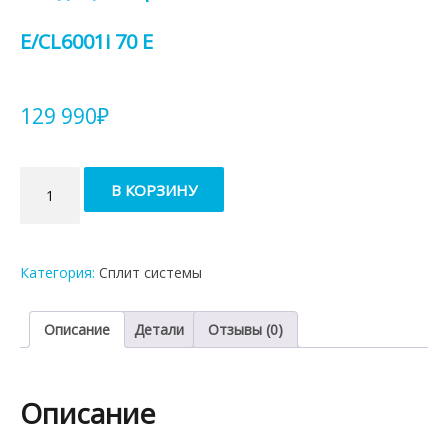
E/CL6001i 70 E
129 990
₽
Количество
В КОРЗИНУ
товара
Кондиционер
Bosch
CL6001iU
Категория:
Сплит системы
W
70
E/CL6001i
Описание
Детали
Отзывы (0)
70
E
Описание