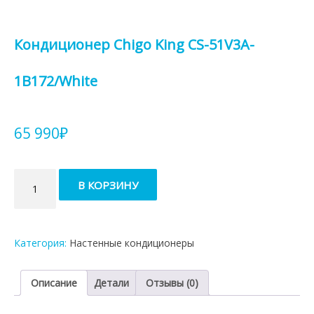
Кондиционер Chigo King CS-51V3A-
1B172/White
65 990
₽
Количество
В КОРЗИНУ
товара
Кондиционер
Chigo
King
Категория:
Настенные кондиционеры
CS-
51V3A-
1B172/White
Описание
Детали
Отзывы (0)