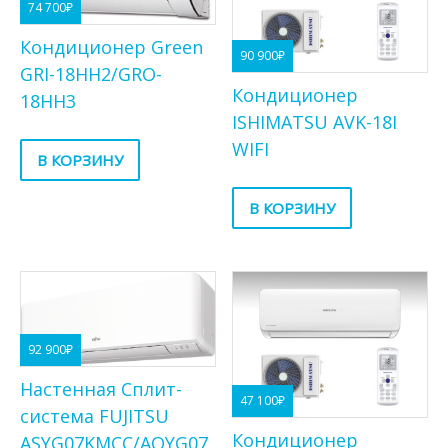
74 700
₽
Кондиционер Green
90 900
₽
GRI-18HH2/GRO-
Кондиционер
18HH3
ISHIMATSU AVK-18I
WIFI
В КОРЗИНУ
В КОРЗИНУ
92 900
₽
Настенная Сплит-
47 100
₽
система FUJITSU
Кондиционер
ASYG07KMCC/AOYG07