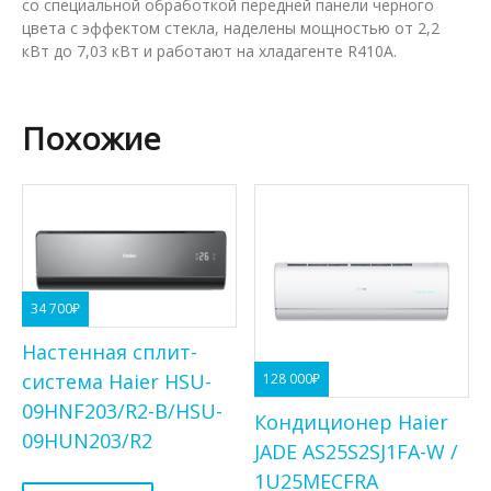
со специальной обработкой передней панели черного
цвета с эффектом стекла, наделены мощностью от 2,2
кВт до 7,03 кВт и работают на хладагенте R410A.
Похожие
34 700
₽
Настенная сплит-
система Haier HSU-
128 000
₽
09HNF203/R2-B/HSU-
Кондиционер Haier
09HUN203/R2
JADE AS25S2SJ1FA-W /
1U25MECFRA