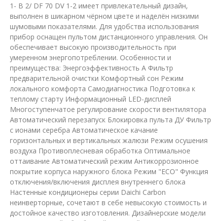
1- B 2/ DF 70 DV 1-2 имеет привлекательный дизайн,
выполнен в шикарном чёрном цвете и наделён низкими
шумовыми показателями. Для удобства использования
прибор оснащен пультом дистанционного управления. Он
обеспечивает высокую производительность при
умеренном энергопотреблении. Особенности и
преимущества: Энергоэффективность A Фильтр
предварительной очистки Комфортный сон Режим
локального комфорта Самодиагностика Подготовка к
теплому старту Информационный LED-дисплей
Многоступенчатое регулирование скорости вентилятора
Автоматический перезапуск Блокировка пульта ДУ Фильтр
с ионами серебра Автоматическое качание
горизонтальных и вертикальных жалюзи Режим осушения
воздуха Противоплесневая обработка Оптимальное
оттаивание Автоматический режим Антикоррозионное
покрытие корпуса наружного блока Режим "ECO" Функция
отключения/включения дисплея внутреннего блока
Настенные кондиционеры серии Daichi Carbon
неинверторные, сочетают в себе невысокую стоимость и
достойное качество изготовления. Дизайнерские модели