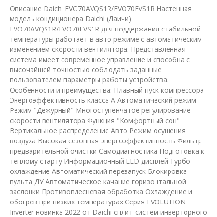
Описание Daichi EVO70AVQS1R/EVO70FVS1R Настенная
модель кондиционера Daichi (Даичи)
EVO70AVQS1R/EVO70FVS1R для поддержания стабильной
температуры работает в авто режиме с автоматическим
изменением скорости вентилятора. Представленная
система имеет современное управление и способна с
высочайшей точностью соблюдать заданные
пользователем параметры работы устройства.
Особенности и преимущества: Плавный пуск компрессора
Энергоэффективность класса А Автоматический режим
Режим "Дежурный" Многоступенчатое регулирование
скорости вентилятора Функция "Комфортный сон"
Вертикальное распределение Авто Режим осушения
воздуха Высокая сезонная энергоэффективность Фильтр
предварительной очистки Самодиагностика Подготовка к
теплому старту Информационный LED-дисплей Турбо
охлаждение Автоматический перезапуск Блокировка
пульта ДУ Автоматическое качание горизонтальной
заслонки Противоплесневая обработка Охлаждение и
обогрев при низких температурах Серия EVOLUTION
Inverter новинка 2022 от Daichi сплит-систем инверторного