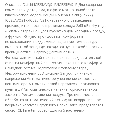
Описание Daichi ICE25AVQS1R/ICE25FVS1R Для создания
комфорта и уюта дома, в офисе можно приобрести
классическую модель кондиционера Daichi (Даичи)
ICE25AVQS1R/ICE25FVS1R настенного размещения
производительностью в режиме холода 2,65 кВт. Функция
«Теплый старт» не будет пускать в дом холодный воздух,
а функция «Я чувствую» добавит комфорта в
использовании, поддерживая заданную температуру
именно в той зоне, где находится пульт. Особенности и
преимущества: Энергоэффективность A
Фотокаталитический фильтр Фильтр предварительной
очистки Комфортный сон Режим локального комфорта
Самодиагностика Подготовка к теплому старту
Информационный LED-дисплей Запуск при низком
напряжении Автоматическое управление скоростью
вентилятора Автоматический перезапуск Блокировка
пульта ДУ Автоматическое качание горизонтальной
заслонки Режим осушения воздуха Противоплесневая
обработка Автоматический режим; Антикоррозионное
покрытие корпуса наружного блока Daichi представляет
серию ICE Inverter, состоящую из 5 настенных