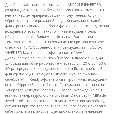
Дизайнерская сплит-система серии MIRACLE INVERTER
создана для ценителей бескомпромиссного комфорта и
элегантных интерьерных решений. Внутренний блок
чёрного цвета с зеркальной лицевой панелью оснащён
фильтром с ионами серебра и функцией 3D-распределения
воздушного потока. Технологичный наружный блок
обеспечивает стабильную работу на обогрев при
температуре от -20 С и на охлаждение при температуре за
окном от -15 С. Особенности и преимущества: FULL DC
INVERTER Класc энергоэффективности "А++"
Дизайнерское решение Низкий уровень шума от 22 дБ(А)
Широкий диапазон рабочих температур от -20 С до +53 С
3D-распределение воздушного потока Быстросъёмный
фильтр Функция "Комфортный сон" Фильтр с ионами
серебра Wi-Fi Ready Эффект бриза Протяжный воздушный
поток Коррозийная стойкость Оптимальное оттаивание
Генератор холодной плазмы Обогрев, охлаждение при
низких температурах Сплит-системы Daichi серии MIRacle
Inverter обеспечивают надежную и эффективную работу,
сохраняя при этом элегантность вашего дома. Сочетая в
себе привлекательность, функциональность и наличие