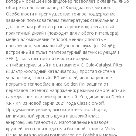
которым оснащен кондиционер позволяет охладить, либо
обогреть площадь равную 28 квадратных метров.
Особенности и преимущества: точное поддержание
заданной пользователем температуры; стабильная и
долговечная работа в разных режимах; элегантный
практичный дизайн (подходит для любого интерьера);
медно-алюминиевый теплообменник с золотым
напылением; минимальный уровень шума (от 24 дб);
встроенный в пульт температурный датчик (функция I
FEEL); фильтры тонкой очистки воздуха –
антибактериальный и с витамином C; Cold-Catalyst Filter
(фильтр «холодный катализатор»); простая система
управления, скрытый LED дисплей; инновационное
покрытие теплообменника Golden Fin; защита от
перепадов сетевого напряжения; режимы самоочистки и
самодиагностики неисправностей. Кондиционеры Denko
KR / KN из новой серии 2021 года Classic on/off.
Продуманный дизайн, высокое качество сборки,
минимальный уровень шума и высокий класс
энергоэффективности А. Изготовлены на заводе
крупнейшего производителя бытовой техники Midea.
Оснащены японским компрессор от Toshiba и медно-