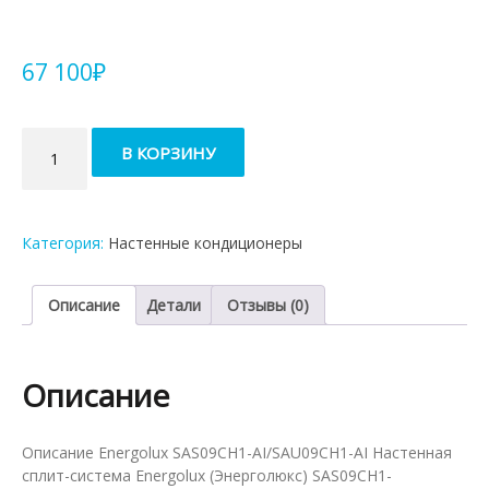
67 100
₽
Количество
В КОРЗИНУ
товара
Кондиционер
Energolux
Champery
Категория:
Настенные кондиционеры
SAS09CH1-
AI/SAU09CH1-
AI
Описание
Детали
Отзывы (0)
Описание
Описание Energolux SAS09CH1-AI/SAU09CH1-AI Настенная
сплит-система Energolux (Энерголюкс) SAS09CH1-