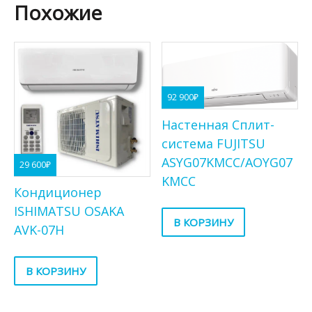
Похожие
92 900
₽
Настенная Сплит-
система FUJITSU
ASYG07KMCC/AOYG07
29 600
₽
KMCC
Кондиционер
ISHIMATSU OSAKA
В КОРЗИНУ
AVK-07H
В КОРЗИНУ