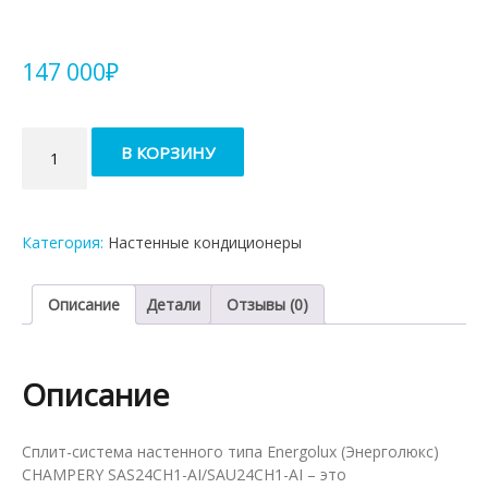
147 000
₽
Количество
В КОРЗИНУ
товара
Кондиционер
Energolux
Champery
Категория:
Настенные кондиционеры
SAS24CH1-
AI/SAU24CH1-
AI
Описание
Детали
Отзывы (0)
Описание
Сплит-система настенного типа Energolux (Энерголюкс)
CHAMPERY SAS24CH1-AI/SAU24CH1-AI – это