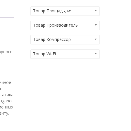
Товар Площадь, м²
Товар Производитель
Товар Компрессор
орного
Товар Wi-Fi
зийное
й
статика
Lugano
еменных
енту.