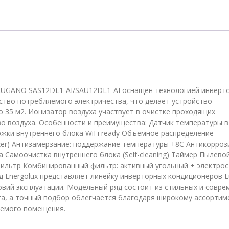
AI/SAU12DL1-
AI
 LUGANO SAS12DL1-AI/SAU12DL1-AI оснащен технологией инверт
ство потребляемого электричества, что делает устройство
35 м2. Ионизатор воздуха участвует в очистке проходящих
о воздуха. Особенности и преимущества: Датчик температуры в
ржки внутреннего блока WiFi ready Объемное распределение
nizer) Антизамерзание: поддержание температуры +8С Антикорро
а Самоочистка внутреннего блока (Self-cleaning) Таймер Пылево
офильтр Комбинированный фильтр: активный угольный + электро
д Energolux представляет линейку инверторных кондиционеров 
ловий эксплуатации. Модельный ряд состоит из стильных и совр
, а точный подбор облегчается благодаря широкому ассортим
аемого помещения.