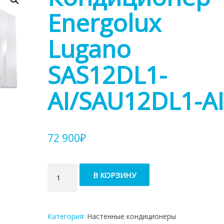
Energolux
Lugano
SAS12DL1-
AI/SAU12DL1-AI
72 900
₽
Количество
В КОРЗИНУ
товара
Кондиционер
Energolux
Lugano
Категория:
Настенные кондиционеры
SAS12DL1-