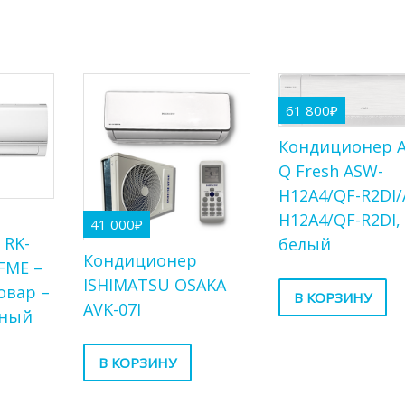
61 800
₽
Кондиционер 
Q Fresh ASW-
H12A4/QF-R2DI/
р
H12A4/QF-R2DI,
41 000
₽
 RK-
белый
Кондиционер
FME –
ISHIMATSU OSAKA
овар –
В КОРЗИНУ
AVK-07I
рный
В КОРЗИНУ