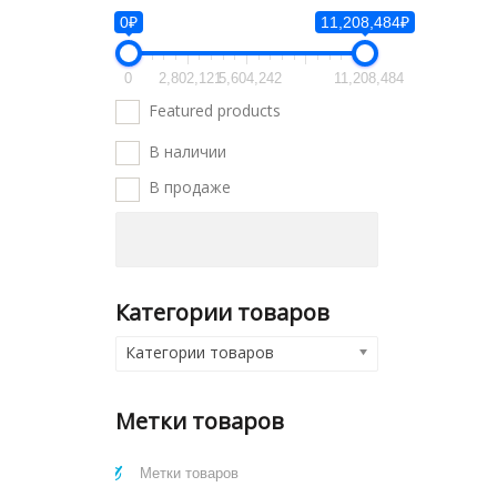
0₽
11,208,484₽
0
2,802,121
5,604,242
11,208,484
Featured products
В наличии
В продаже
Категории товаров
Категории товаров
Метки товаров