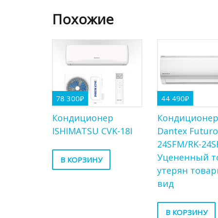
Похожие
44 490
₽
78 300
₽
Кондиционе
Кондиционер
Dantex Futuro
ISHIMATSU CVK-18I
24SFM/RK-24S
Уцененный т
В КОРЗИНУ
утерян това
вид
В КОРЗИНУ