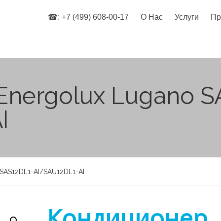
☎: +7 (499) 608-00-17
О Нас
Услуги
Пр
nergolux Lugano S
I
SAS12DL1-AI/SAU12DL1-AI
Кондиционер