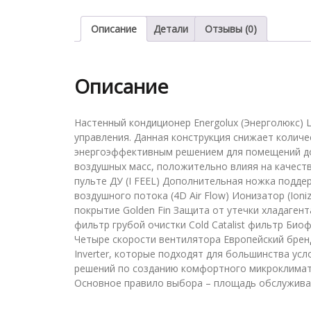
Описание
Детали
Отзывы (0)
Описание
Настенный кондиционер Energolux (Энерголюкс)
управления. Данная конструкция снижает количе
энергоэффективным решением для помещений до 
воздушных масс, положительно влияя на качеств
пульте ДУ (I FEEL) Дополнительная ножка подде
воздушного потока (4D Air Flow) Ионизатор (Io
покрытие Golden Fin Защита от утечки хладагент
фильтр грубой очистки Cold Catalist фильтр Би
Четыре скорости вентилятора Европейский брен
Inverter, которые подходят для большинства ус
решений по созданию комфортного микроклимата
Основное правило выбора – площадь обслужив