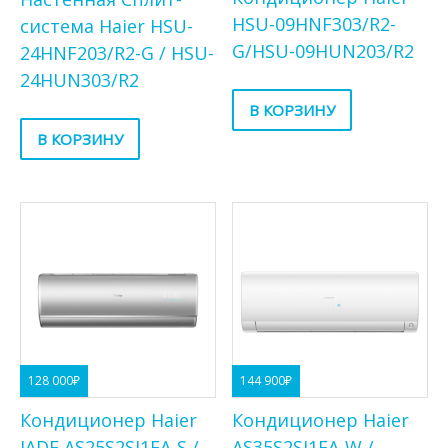
HSU-09HNF303/R2-
система Haier HSU-
G/HSU-09HUN203/R2
24HNF203/R2-G / HSU-
24HUN303/R2
В КОРЗИНУ
В КОРЗИНУ
128 000
₽
144 900
₽
Кондиционер Haier
Кондиционер Haier
JADE AS25S2SJ1FA-S /
AS35S2SJ1FA-W /