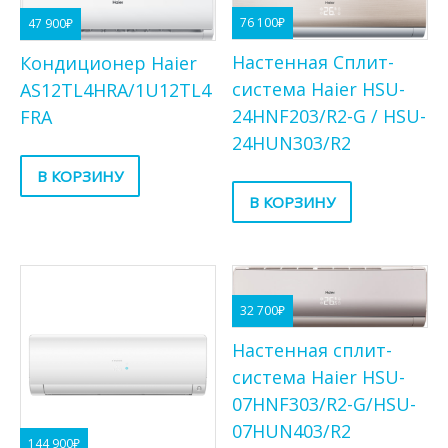
76 100
₽
47 900
₽
Настенная Сплит-
Кондиционер Haier
система Haier HSU-
AS12TL4HRA/1U12TL4
24HNF203/R2-G / HSU-
FRA
24HUN303/R2
В КОРЗИНУ
В КОРЗИНУ
32 700
₽
Настенная сплит-
система Haier HSU-
07HNF303/R2-G/HSU-
07HUN403/R2
144 900
₽