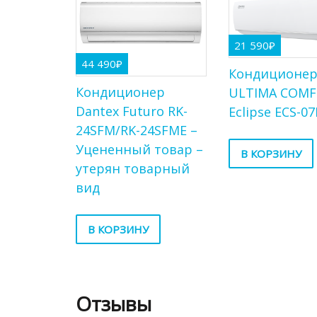
21 590
₽
44 490
₽
Кондиционе
Кондиционер
ULTIMA COM
Dantex Futuro RK-
Eclipse ECS-0
24SFM/RK-24SFME –
Уцененный товар –
В КОРЗИНУ
утерян товарный
вид
В КОРЗИНУ
Отзывы