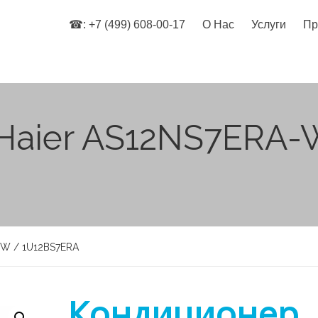
☎: +7 (499) 608-00-17
О Нас
Услуги
Пр
Haier AS12NS7ERA-
-W / 1U12BS7ERA
Кондиционер