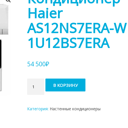
Haier
AS12NS7ERA-W 
1U12BS7ERA
54 500
₽
Количество
В КОРЗИНУ
товара
Кондиционер
Haier
AS12NS7ERA-
Категория:
Настенные кондиционеры
W
/
1U12BS7ERA