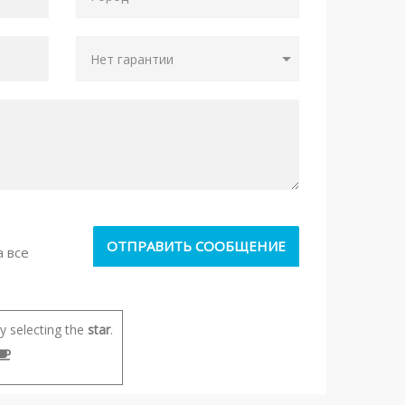
а все
 selecting the
star
.