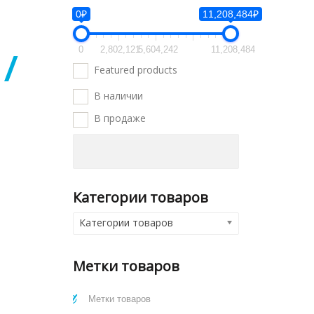
0₽
11,208,484₽
0
2,802,121
5,604,242
11,208,484
/
Featured products
В наличии
В продаже
Категории товаров
Категории товаров
Метки товаров