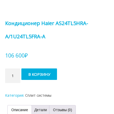
Кондиционер Haier AS24TL5HRA-
A/1U24TL5FRA-A
106 600
₽
Количество
В КОРЗИНУ
товара
Кондиционер
Haier
AS24TL5HRA-
Категория:
Сплит системы
A/1U24TL5FRA-
A
Описание
Детали
Отзывы (0)