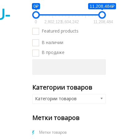
0₽
11,208,484₽
U-
0
2,802,121
5,604,242
11,208,484
Featured products
В наличии
В продаже
Категории товаров
Категории товаров
Метки товаров