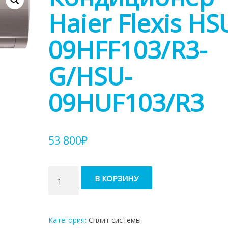
Haier Flexis HS
09HFF103/R3-
G/HSU-
09HUF103/R3
53 800
₽
Количество
В КОРЗИНУ
товара
Кондиционер
Haier
Flexis
Категория:
Сплит системы
HSU-