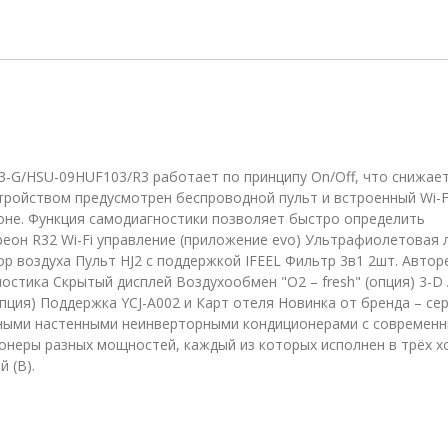
09HFF103/R3-
G/HSU-
09HUF103/R3
R3-G/HSU-09HUF103/R3 работает по принципу On/Off, что снижае
тройством предусмотрен беспроводной пульт и встроенный Wi-F
не. Функция самодиагностики позволяет быстро определить
реон R32 Wi-Fi управление (приложение evo) Ультрафиолетовая 
 воздуха Пульт HJ2 с поддержкой IFEEL Фильтр 3в1 2шт. Автор
стика Скрытый дисплей Воздухообмен "О2 – fresh" (опция) 3-D A
ция) Поддержка YCJ-A002 и Карт отеля Новинка от бренда – се
ичными настенными неинверторными кондиционерами с современ
онеры разных мощностей, каждый из которых исполнен в трёх 
 (B).