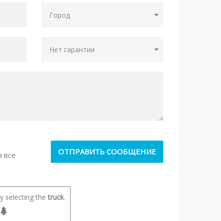
а все
 selecting the
truck
.