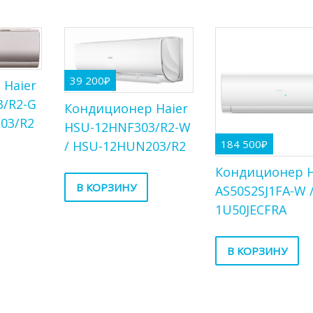
39 200
₽
 Haier
3/R2-G
Кондиционер Haier
03/R2
HSU-12HNF303/R2-W
184 500
₽
/ HSU-12HUN203/R2
Кондиционер H
В КОРЗИНУ
AS50S2SJ1FA-W 
1U50JECFRA
В КОРЗИНУ