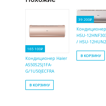
39 200
₽
Кондиционер
HSU-12HNF30
/ HSU-12HUN2
165 100
₽
В КОРЗИНУ
Кондиционер Haier
AS50S2SJ1FA-
G/1U50JECFRA
В КОРЗИНУ