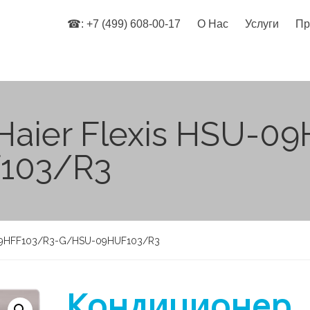
☎: +7 (499) 608-00-17
О Нас
Услуги
Пр
aier Flexis HSU-0
103/R3
-09HFF103/R3-G/HSU-09HUF103/R3
Кондиционер