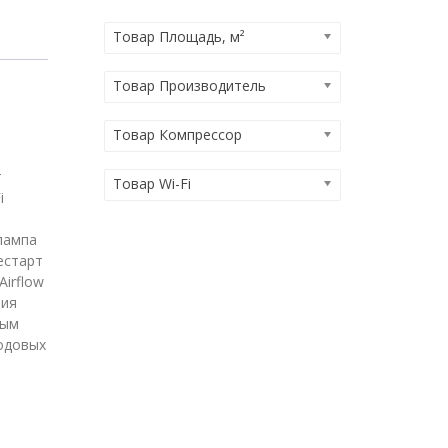
Товар Площадь, м²
Товар Производитель
Товар Компрессор
т
Товар Wi-Fi
i
лампа
естарт
irflow
рия
ным
ходовых