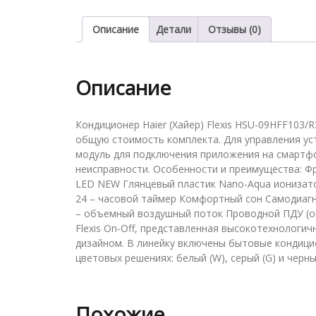
Описание
Детали
Отзывы (0)
Описание
Кондиционер Haier (Хайер) Flexis HSU-09HFF103/
общую стоимость комплекта. Для управления ус
модуль для подключения приложения на смартфо
неисправности. Особенности и преимущества: Ф
LED NEW Глянцевый пластик Nano-Aqua ионизатор
24 – часовой таймер Комфортный сон Самодиагно
– объемный воздушный поток Проводной ПДУ (оп
Flexis On-Off, представленная высокотехнолог
дизайном. В линейку включены бытовые кондици
цветовых решениях: белый (W), серый (G) и черный
Похожие