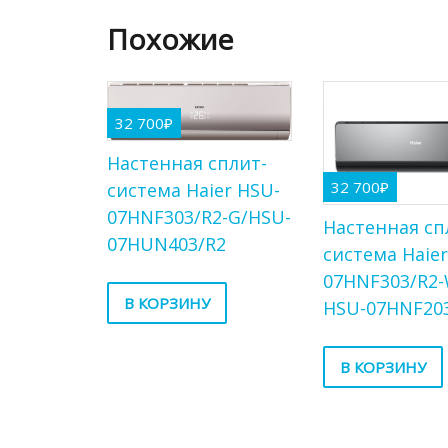
Похожие
32 700
₽
Настенная сплит-
32 700
₽
система Haier HSU-
07HNF303/R2-G/HSU-
Настенная сп
07HUN403/R2
система Haie
07HNF303/R2-
В КОРЗИНУ
HSU-07HNF203
В КОРЗИНУ