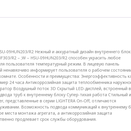
W/HSU-
09HUN203/R2
 HSU-09HUN203/R2 Нежный и аккуратный дизайн внутреннего блок
NF303/R2 – ;W – HSU-09HUN203/R2 способен украсить любое
ля пользователя температурный режим. В лицевую панель
ый ненавязчиво информирует пользователя о рабочем состояни
 комнате. Особенности и преимущества: Энергоэффективность к
мер 24 часа Антикоррозийная защита теплообменника наружно
ератор Воздушный поток 3D Скрытый LED-дисплей, встроенный в
двода труб к внутреннему блоку Супер-тихая работа Стильный 
r, представленные в серии LIGHTERA On-Off, отличаются
уживании. Возможность подвода коммуникаций к внутреннему б
е места монтажа агрегата, а антикоррозийная защита
ственно продлевает срок службы оборудования.