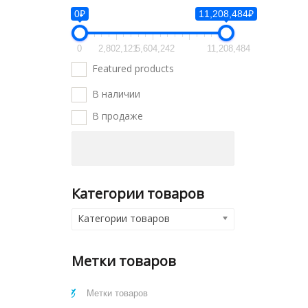
0₽
11,208,484₽
0
2,802,121
5,604,242
11,208,484
Featured products
В наличии
В продаже
Категории товаров
Категории товаров
Метки товаров