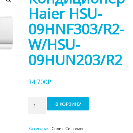
Haier HSU-
09HNF303/R2-
W/HSU-
09HUN203/R2
34 700
₽
Количество
В КОРЗИНУ
товара
Кондиционер
Haier
HSU-
Категория:
Сплит-Системы
09HNF303/R2-