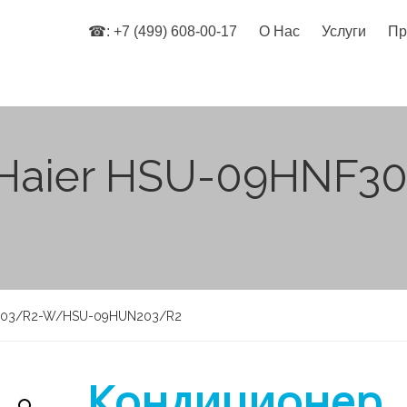
☎: +7 (499) 608-00-17
О Нас
Услуги
Пр
Haier HSU-09HNF3
F303/R2-W/HSU-09HUN203/R2
Кондиционер