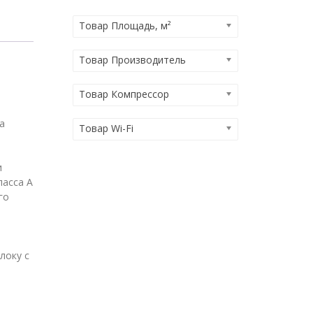
Товар Площадь, м²
Товар Производитель
Товар Компрессор
а
Товар Wi-Fi
и
ласса А
го
и
локу с