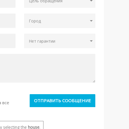
а все
 selecting the
house
.