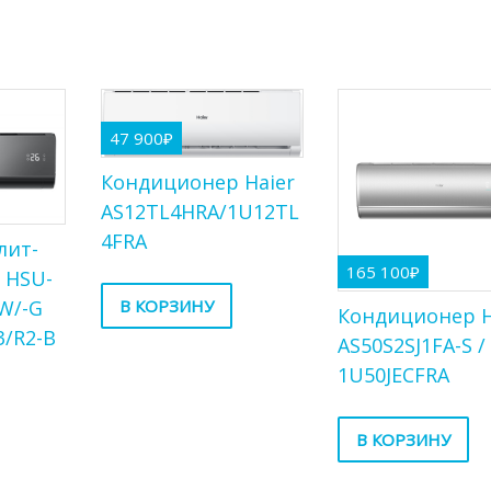
47 900
₽
Кондиционер Haier
AS12TL4HRA/1U12TL
4FRA
лит-
165 100
₽
r HSU-
W/-G
В КОРЗИНУ
Кондиционер H
/R2-B
AS50S2SJ1FA-S /
1U50JECFRA
В КОРЗИНУ