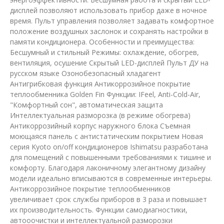
дисплей позволяют использовать прибор даже в ночное
время. Пульт управления позволяет задавать комфортное
положение воздушных заслонок и сохранять настройки в
памяти кондиционера. Особенности и преимущества:
Бесшумный и стильный Режимы: охлаждение, обогрев,
вентиляция, осушение Скрытый LED-дисплей Пульт ДУ на
русском языке Озонобезопасный хладагент
Антигрибковая функция Антикоррозийное покрытие
теплообменника Golden Fin Функции: IFeel, Anti-Cold-Air,
"Комфортный сон", автоматическая защита
Интеллектуальная разморозка (в режиме обогрева)
Антикоррозийный корпус наружного блока Съемная
моющаяся панель с антистатическим покрытием Новая
серия Kyoto on/off кондиционеров Ishimatsu разработана
для помещений с повышенными требованиями к тишине и
комфорту. Благодаря лаконичному элегантному дизайну
модели идеально вписываются в современные интерьеры.
Антикоррозийное покрытие теплообменников
увеличивает срок службы приборов в 3 раза и повышает
их производительность. Функции самодиагностики,
автооочистки и интеллектуальной разморозки