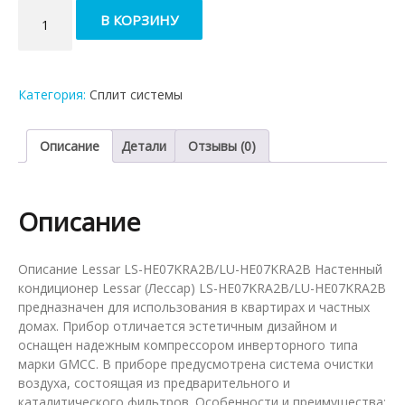
Количество
В КОРЗИНУ
товара
Кондиционер
Lessar
LS-
Категория:
Сплит системы
HE07KRA2B/LU-
HE07KRA2B
Описание
Детали
Отзывы (0)
Описание
Описание Lessar LS-HE07KRA2B/LU-HE07KRA2B Настенный
кондиционер Lessar (Лессар) LS-HE07KRA2B/LU-HE07KRA2B
предназначен для использования в квартирах и частных
домах. Прибор отличается эстетичным дизайном и
оснащен надежным компрессором инверторного типа
марки GMCC. В приборе предусмотрена система очистки
воздуха, состоящая из предварительного и
каталитического фильтров. Особенности и преимущества: