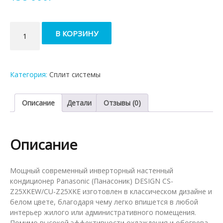
Количество
В КОРЗИНУ
товара
Кондиционер
Panasonic
Design
Категория:
Сплит системы
CS-
Z25XKEW/CU-
Z25XKE
Описание
Детали
Отзывы (0)
Описание
Мощный современный инверторный настенный
кондиционер Panasonic (Панасоник) DESIGN CS-
Z25XKEW/CU-Z25XKE изготовлен в классическом дизайне и
белом цвете, благодаря чему легко впишется в любой
интерьер жилого или административного помещения.
Помимо высокой эффективности охлаждения и обогрева,