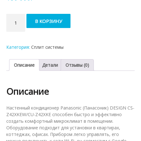
Количество
В КОРЗИНУ
товара
Кондиционер
Panasonic
Design
Категория:
Сплит системы
CS-
Z42XKEW/CU-
Z42XKE
Описание
Детали
Отзывы (0)
Описание
Настенный кондиционер Panasonic (Панасоник) DESIGN CS-
Z42XKEW/CU-Z42XKE способен быстро и эффективно
создать комфортный микроклимат в помещении.
Оборудование подходит для установки в квартирах,
коттеджах, офисах. Прибором легко управлять, его
можно подключить к сети Wi-Fi, он совместим с Google