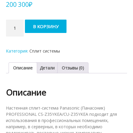
200 300
₽
Количество
В КОРЗИНУ
товара
Кондиционер
Panasonic
Professional
Категория:
Сплит системы
CS-
Z35YKEA/CU-
Z35YKEA
Описание
Детали
Отзывы (0)
Описание
Настенная сплит-система Panasonic (Панасоник)
PROFESSIONAL CS-Z35YKEA/CU-Z35YKEA подходит для
использования в профессиональных помещениях,
например, в серверных, в которых необходимо
поддерживать постоянно низкую температуру.